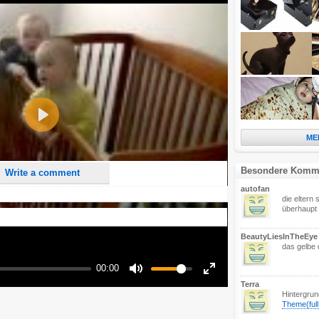
nd <i> will be removed from your comment text.
ase use "www." or "http://" in your URLs
n someone replies to my comment(s).
Play
n someone else comments to this content.
ME
Besondere Komm
Write a comment
autofan
die eltern s
überhaupt 
BeautyLiesInTheEye
das gelbe 
00:00
Mute
Enter
Terra
fullscreen
Hintergru
Theme(ful