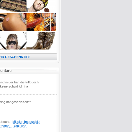
HR GESCHENKTIPS
entare
ind in der bar. die trifft doch
keine schuld lol hha
ding hat geschissen^^
ndsound:
Mission Impossible
l theme) - YouTube