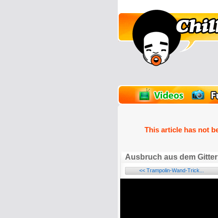
unPics
FlashGames
This article has not b
Ausbruch aus dem Gitter
<< Trampolin-Wand-Trick...
Name: