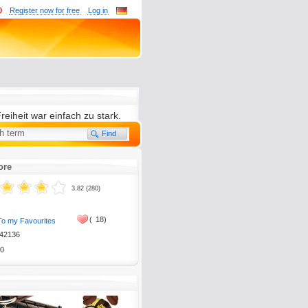
0
Register now for free
Log in
eiheit war einfach zu stark.
ore
tion, please send it to
3.82 (280)
(
18)
To my Favourites
42136
0