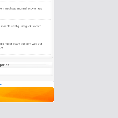
mehr nach paranormal activity aus
 machts richtig und guckt weiter
 die huber buam auf dem weg zur
tte
gories
den