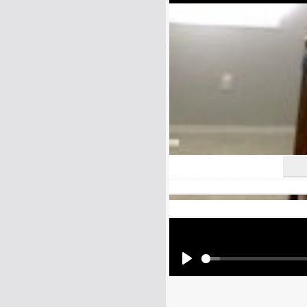
E-Mail address (optional):
Comment:
All HTML tags except of <br>, <strike> a
URLs will be automatically converted. Ple
Yes, I want to be informed, whe
Yes, I want to be informed whe
Play