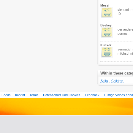
Messi
sieht mir 
:D
Beekey
der andere
pornos..
Kucker
vermutlich
milchschni
Within these cate
Skills
,
Children
-Feeds
Imprint
Terms
Datenschutz und Cookies
Feedback
Lustige Videos sen