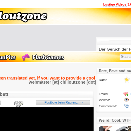
Lustige Videos
3.
Der Geruch der Fr
2011-10-27
Rate, Fave and m
een translated yet. If you want to provide a cool and funny transla
Rated
webmaster [at] chilloutzone [dot] de
bett
Loved:
Viewed:
Postbote beim Radren... >>
Commented:
Weird, Cool, WTF