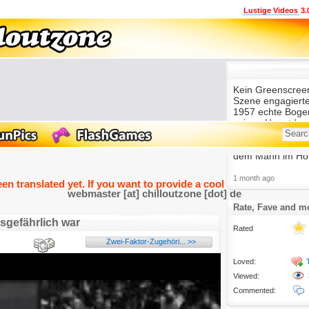
Lustige Videos
3.
Kein Greenscreen,
Szene engagierte
1957 echte Bogen
seinen Hauptdars
digitaler Gewalt 
präzise genug, d
dem Mann im Hol
1 month ago
een translated yet. If you want to provide a cool and funny transla
webmaster [at] chilloutzone [dot] de
Rate, Fave and m
nsgefährlich war
Rated
Zwei-Faktor-Zugehöri... >>
Loved:
Viewed:
Commented: