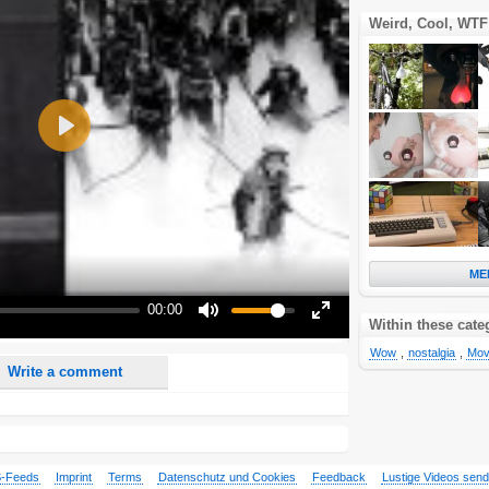
Weird, Cool, WTF
Play
nd <i> will be removed from your comment text.
ase use "www." or "http://" in your URLs
ME
n someone replies to my comment(s).
00:00
n someone else comments to this content.
Within these cate
Mute
Enter
fullscreen
Wow
,
nostalgia
,
Mov
Write a comment
-Feeds
Imprint
Terms
Datenschutz und Cookies
Feedback
Lustige Videos sen