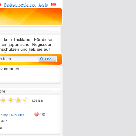
0
Register now for free
Log in
 kein Tricklabor. Für diese
 ein japanischer Regisseur
schützen und ließ sie auf
teller zielen. Was nach
aussieht, ist reines Handwerk -
ass die Pfeile knapp neben
z landeten.
tion, please send it to
ore
4.36 (14)
(
0)
To my Favourites
3467
0