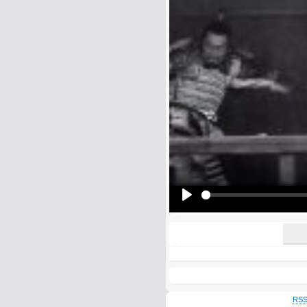
Name:
E-Mail address (optional):
Comment:
All HTML tags except of <br>, <strike> a
URLs will be automatically converted. Ple
Yes, I want to be informed, whe
Yes, I want to be informed whe
Play
RSS