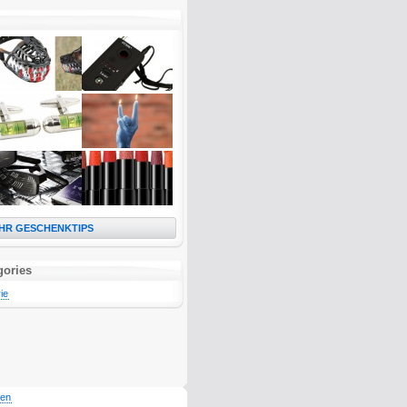
HR GESCHENKTIPS
gories
ie
den