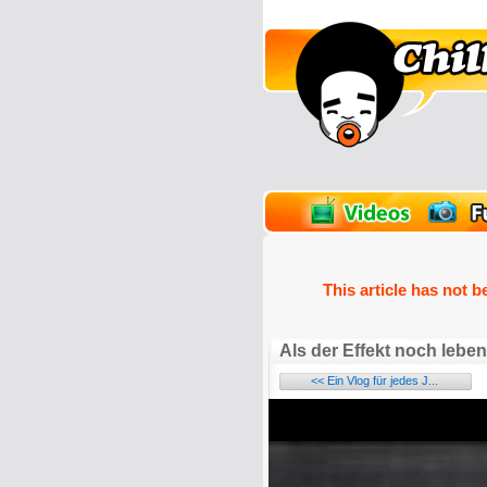
unPics
FlashGames
This article has not b
Als der Effekt noch lebe
<< Ein Vlog für jedes J...