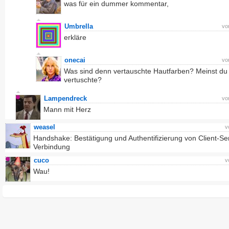
was für ein dummer kommentar,
Umbrella
vo
erkläre
onecai
vo
Was sind denn vertauschte Hautfarben? Meinst du
vertuschte?
Lampendreck
vo
Mann mit Herz
weasel
v
Handshake: Bestätigung und Authentifizierung von Client-Se
Verbindung
cuco
v
Wau!