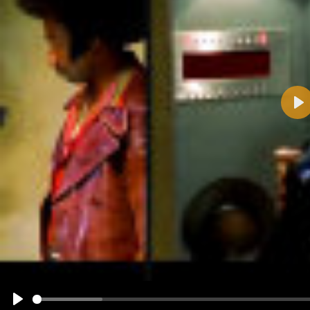
Pla
Name:
E-Mail-Adresse (optional):
Kommentar:
Alle HTML-Tags außer <br>, <strike> und <i> werden aus Deinem Kommentar entfernt.
URLs werden automatisch umgewandelt. Bitte verwende "www." oder "http://" in URLs
Ich möchte eine E-Mail, wenn zu meinem Kommentar Antworten erscheinen.
Ich möchte eine E-Mail, wenn auf dieser Seite weitere Kommentare erscheinen.