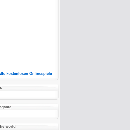
Alle kostenlosen Onlinespiele
es
ashgame
the world