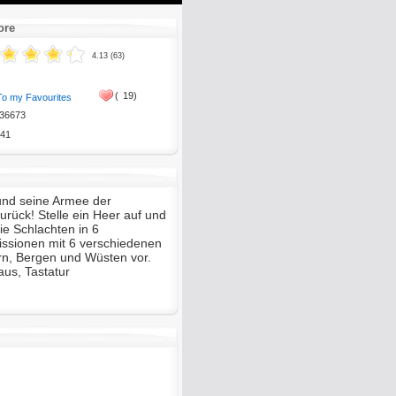
ore
4.13 (63)
(
19)
To my Favourites
36673
41
und seine Armee der
zurück! Stelle ein Heer auf und
die Schlachten in 6
ssionen mit 6 verschiedenen
n, Bergen und Wüsten vor.
s, Tastatur