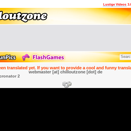
Lustige Videos
3.
een translated yet. If you want to provide a cool and funny transla
webmaster [at] chilloutzone [dot] de
cronator 2