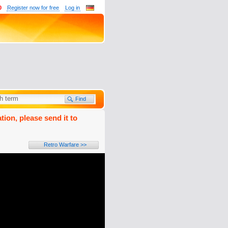
0
Register now for free
Log in
tion, please send it to
Retro Warfare >>