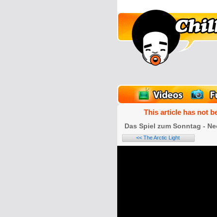
unPics
FlashGames
This article has not b
Das Spiel zum Sonntag - Ne
<< The Arctic Light