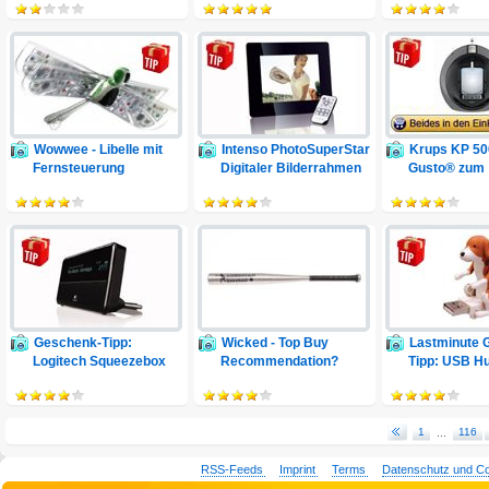
Wowwee - Libelle mit
Intenso PhotoSuperStar
Krups KP 50
Fernsteuerung
Digitaler Bilderrahmen
Gusto® zum
Schnäppchen
Geschenk-Tipp:
Wicked - Top Buy
Lastminute 
Logitech Squeezebox
Recommendation?
Tipp: USB H
Classic
1
...
116
RSS-Feeds
Imprint
Terms
Datenschutz und C