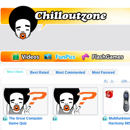
Most Views
Best Rated
Most Commented
Most Favored
1
...
116
The Great Computer
Multifunktio
Game Quiz
Harmony 88