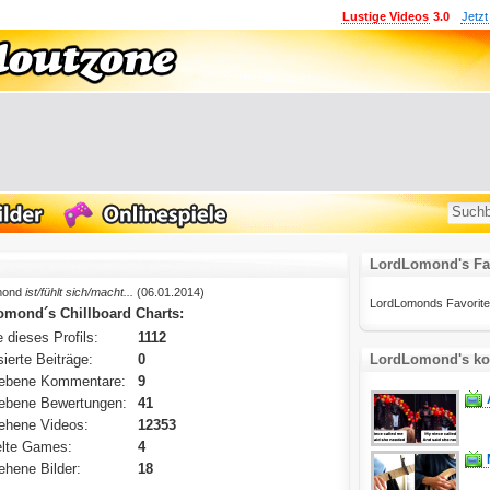
Lustige Videos
3.0
Jetzt
LordLomond's Fa
mond
ist/fühlt sich/macht...
(06.01.2014)
LordLomonds Favoritenli
mond´s Chillboard Charts:
 dieses Profils:
1112
ierte Beiträge:
0
LordLomond's ko
ebene Kommentare:
9
ebene Bewertungen:
41
ehene Videos:
12353
lte Games:
4
hene Bilder:
18