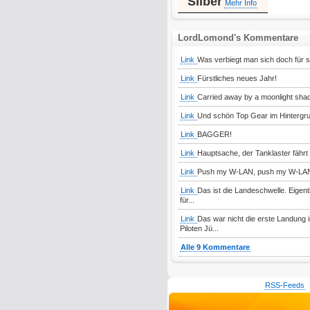
Silber
Mehr Info
LordLomond's Kommentare
Link
Was verbiegt man sich doch für 
Link
Fürstliches neues Jahr!
Link
Carried away by a moonlight shado
Link
Und schön Top Gear im Hintergr
Link
BAGGER!
Link
Hauptsache, der Tanklaster fährt ge
Link
Push my W-LAN, push my W-LAN
Link
Das ist die Landeschwelle. Eigentl
für...
Link
Das war nicht die erste Landung 
Piloten Jü...
Alle 9 Kommentare
RSS-Feeds