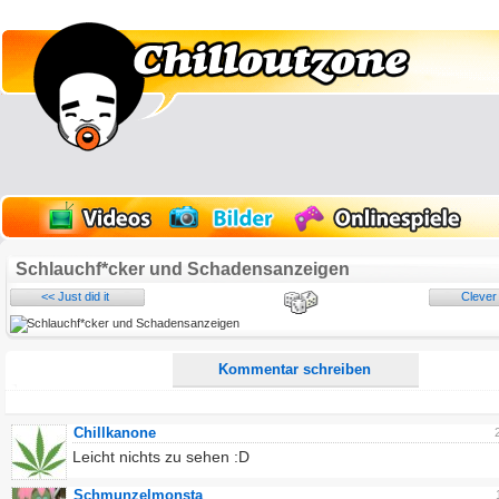
Name:
E-Mail-Adresse (optional):
Kommentar:
Alle HTML-Tags außer <br>, <strike> und <i> werden aus Deinem Kommentar entfernt.
URLs werden automatisch umgewandelt. Bitte verwende "www." oder "http://" in URLs
Schlauchf*cker und Schadensanzeigen
Ich möchte eine E-Mail, wenn zu meinem Kommentar Antworten erscheinen.
<< Just did it
Clever
Ich möchte eine E-Mail, wenn auf dieser Seite weitere Kommentare erscheinen.
Kommentar schreiben
Chillkanone
Leicht nichts zu sehen :D
Schmunzelmonsta