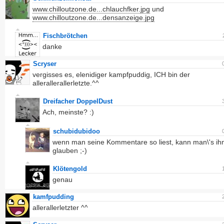
www.chilloutzone.de...chlauchfker.jpg
und
www.chilloutzone.de...densanzeige.jpg
Fischbrötchen
danke
Scryser
vergisses es, elenidiger kampfpuddig, ICH bin der
allerallerallerletzte.^^
Dreifacher DoppelDust
Ach, meinste? :)
schubidubidoo
wenn man seine Kommentare so liest, kann man\'s ihm
glauben ;-)
Klötengold
genau
kamfpudding
allerallerletzter ^^