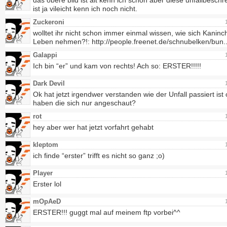
das obere bild ist alt kenn ich schon aber diese unfallbesch
ist ja vileicht kenn ich noch nicht.
Zuckeroni
wolltet ihr nicht schon immer einmal wissen, wie sich Kanin
Leben nehmen?!: http://people.freenet.de/schnubelken/bun.
Galappi
Ich bin “er” und kam von rechts! Ach so: ERSTER!!!!!
Dark Devil
Ok hat jetzt irgendwer verstanden wie der Unfall passiert ist
haben die sich nur angeschaut?
rot
hey aber wer hat jetzt vorfahrt gehabt
kleptom
ich finde “erster” trifft es nicht so ganz ;o)
Player
Erster lol
mOpAeD
ERSTER!!! guggt mal auf meinem ftp vorbei^^