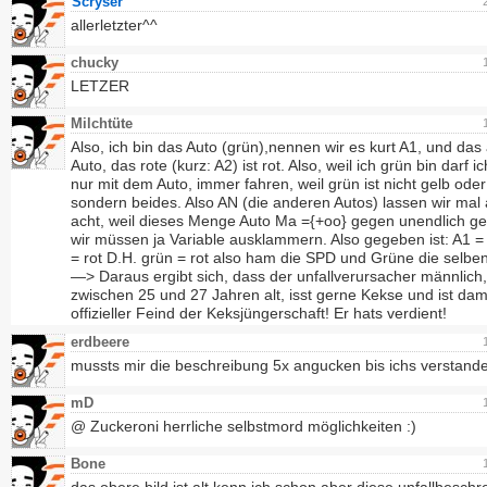
Scryser
allerletzter^^
chucky
LETZER
Milchtüte
Also, ich bin das Auto (grün),nennen wir es kurt A1, und das
Auto, das rote (kurz: A2) ist rot. Also, weil ich grün bin darf ic
nur mit dem Auto, immer fahren, weil grün ist nicht gelb oder
sondern beides. Also AN (die anderen Autos) lassen wir mal
acht, weil dieses Menge Auto Ma ={+oo} gegen unendlich ge
wir müssen ja Variable ausklammern. Also gegeben ist: A1 =
= rot D.H. grün = rot also ham die SPD und Grüne die selben
—> Daraus ergibt sich, dass der unfallverursacher männlich,
zwischen 25 und 27 Jahren alt, isst gerne Kekse und ist dam
offizieller Feind der Keksjüngerschaft! Er hats verdient!
erdbeere
mussts mir die beschreibung 5x angucken bis ichs verstan
mD
@ Zuckeroni herrliche selbstmord möglichkeiten :)
Bone