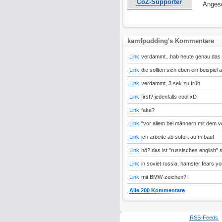
CoZ-Supporter
Angese
kamfpudding's Kommentare
Link
verdammt...hab heute genau das fa
Link
die sollten sich eben ein beispiel
Link
verdammt, 3 sek zu früh
Link
first? jedenfalls cool xD
Link
fake?
Link
"vor allem bei männern mit dem vo
Link
ich arbeite ab sofort aufm bau!
Link
hö? das ist "russisches english" 
Link
in soviet russia, hamster fears yo
Link
mit BMW-zeichen?!
Alle 200 Kommentare
RSS-Feeds