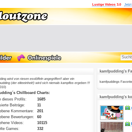
Lustige Videos
3.0
Jetzt
kamfpudding's Fa
ding
wird von riesen esslöffeln angegriffen!! aber ein
kamfpuddings Favoritenl
ding (der eliteeinheit!) wird sich niemals kampflos ergeben !!!
010)
dding´s Chillboard Charts:
kamfpudding's ko
 dieses Profils:
1685
ierte Beiträge:
11
ebene Kommentare:
201
ebene Bewertungen:
60
ehene Videos:
10115
lte Games:
332