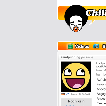
lder
Onlinespiele
kamfpudding
(16 Jahre)
kamfpud
KAMPFpud
(12.07.2
kamfpu
Aufrufe
Favoris
Abgeg
Abgeg
Beitritt: 26.06.2009
Anges
Noch kein
Gespie