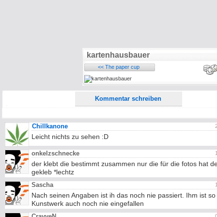
Alle HTML-Tags außer <br>, <strike> und <i> werden aus Deinem Kommentar entfernt.
URLs werden automatisch umgewandelt. Bitte verwende "www." oder "http://" in URLs
kartenhausbauer
Ich möchte eine E-Mail, wenn zu meinem Kommentar Antworten erscheinen.
<< The paper cup
Ich möchte eine E-Mail, wenn auf dieser Seite weitere Kommentare erscheinen.
Kommentar schreiben
Chillkanone
Leicht nichts zu sehen :D
onkelzschnecke
der klebt die bestimmt zusammen nur die für die fotos hat de
gekleb *lechtz
Sascha
Nach seinen Angaben ist ih das noch nie passiert. Ihm ist so
Kunstwerk auch noch nie eingefallen
CrayveN