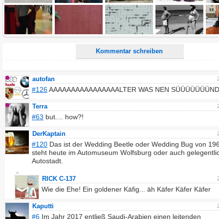
URLs werden automatisch umgewandelt. Bitte verwende "www." oder "http://" in URLs
Ich möchte eine E-Mail, wenn zu meinem Kommentar Antworten erscheinen.
Ich möchte eine E-Mail, wenn auf dieser Seite weitere Kommentare erscheinen.
Kommentar schreiben
autofan
#126
AAAAAAAAAAAAAAAALTER WAS NEN SÜÜÜÜÜÜÜN
Terra
#63
but.... how?!
DerKaptain
#120
Das ist der Wedding Beetle oder Wedding Bug von 196
steht heute im Automuseum Wolfsburg oder auch gelegentlic
Autostadt.
RICK C-137
Wie die Ehe! Ein goldener Käfig... äh Käfer Käfer Käfer
Kaputti
#6
Im Jahr 2017 entließ Saudi-Arabien einen leitenden