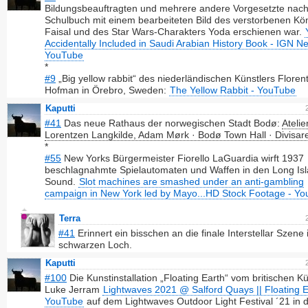
Bildungsbeauftragten und mehrere andere Vorgesetzte nac
Schulbuch mit einem bearbeiteten Bild des verstorbenen Kö
Faisal und des Star Wars-Charakters Yoda erschienen war.
Accidentally Included in Saudi Arabian History Book - IGN N
YouTube
*
#9
„Big yellow rabbit“ des niederländischen Künstlers Florent
Hofman in Örebro, Sweden:
The Yellow Rabbit - YouTube
Kaputti
#41
Das neue Rathaus der norwegischen Stadt Bodø:
Atelie
Lorentzen Langkilde, Adam Mørk · Bodø Town Hall · Divisar
*
#55
New Yorks Bürgermeister Fiorello LaGuardia wirft 1937
beschlagnahmte Spielautomaten und Waffen in den Long Is
Sound.
Slot machines are smashed under an anti-gambling
campaign in New York led by Mayo...HD Stock Footage - Y
Terra
#41
Erinnert ein bisschen an die finale Interstellar Szene
schwarzen Loch.
Kaputti
#100
Die Kunstinstallation „Floating Earth“ vom britischen Kü
Luke Jerram
Lightwaves 2021 @ Salford Quays || Floating E
YouTube
auf dem Lightwaves Outdoor Light Festival ´21 in d