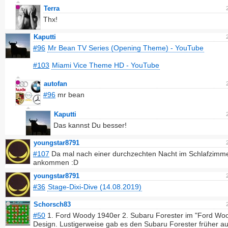
Terra
Thx!
Kaputti
#96
Mr Bean TV Series (Opening Theme) - YouTube
#103
Miami Vice Theme HD - YouTube
autofan
#96
mr bean
Kaputti
Das kannst Du besser!
youngstar8791
#107
Da mal nach einer durchzechten Nacht im Schlafzimm
ankommen :D
youngstar8791
#36
Stage-Dixi-Dive (14.08.2019)
Schorsch83
#50
1. Ford Woody 1940er 2. Subaru Forester im "Ford Wo
Design. Lustigerweise gab es den Subaru Forester früher a