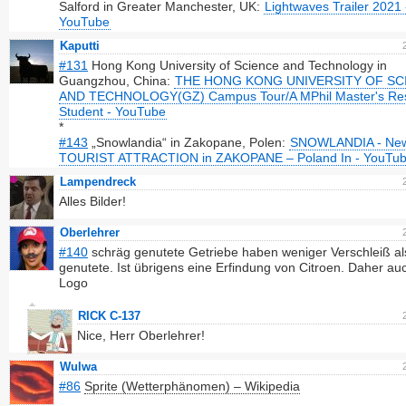
Salford in Greater Manchester, UK:
Lightwaves Trailer 2021 
YouTube
Kaputti
#131
Hong Kong University of Science and Technology in
Guangzhou, China:
THE HONG KONG UNIVERSITY OF SC
AND TECHNOLOGY(GZ) Campus Tour/A MPhil Master's Re
Student - YouTube
*
#143
„Snowlandia“ in Zakopane, Polen:
SNOWLANDIA - Ne
TOURIST ATTRACTION in ZAKOPANE – Poland In - YouTu
Lampendreck
Alles Bilder!
Oberlehrer
#140
schräg genutete Getriebe haben weniger Verschleiß al
genutete. Ist übrigens eine Erfindung von Citroen. Daher au
Logo
RICK C-137
Nice, Herr Oberlehrer!
Wulwa
#86
Sprite (Wetterphänomen) – Wikipedia