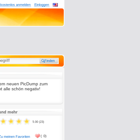
 kostenlos anmelden
Einloggen
inem neuen PicDump zum
t alle schön negativ!
 und mehr
5.00 (23)
(
0)
Zu meinen Favoriten