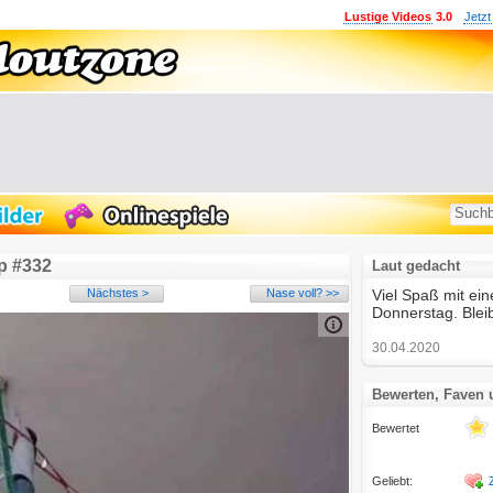
Lustige Videos
3.0
Jetzt
p #332
Laut gedacht
Nächstes >
Nase voll? >>
Viel Spaß mit e
Donnerstag. Bleib
30.04.2020
Bewerten, Faven
Bewertet
Geliebt: