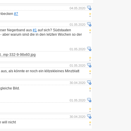
04.05.2020
schbecken
#7
01.05.2020
dieser Negerband aus
#1
auf sich? Südstaaten
 - aber warum sind die in den letzten Wochen so der
01.05.2020
t...mp-332-9-98x60.jpg
01.05.2020
 aus, als könnte er noch ein klitzekleines Minzblatt
30.04.2020
gleiche Bild.
01.05.2020
30.04.2020
h will nicht