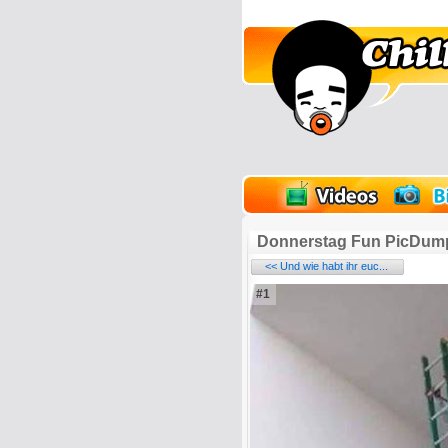
lder
Onlinespiele
Donnerstag Fun PicDum
<< Und wie habt ihr euc...
#1