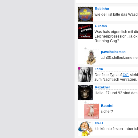
Robinho
wie geil ist bitte das Wa
Ökofan
Was hats eigentlich mit 
Leichenprozession.. ja ok
Running Gag?
pavelheinzman
cdn30.chilloutzone.ne
Terra
Der fette Typ auf
#41
sieht
zum Nachtisch vertragen.
Razakhel
Hallo. 27 und 92 sind das 
Baschti
sicher?
ch.11
Ich könnte firsten.. aber ic