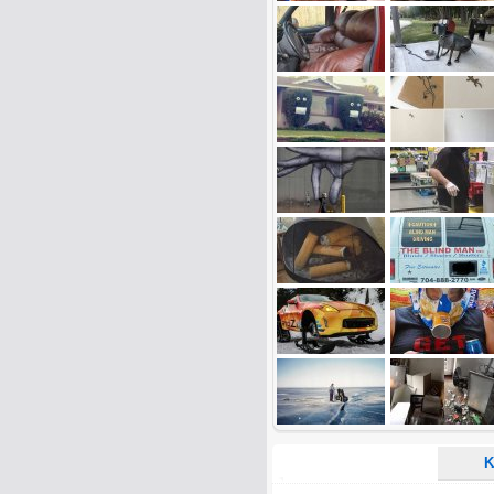
Name:
E-Mail-Adresse (optional):
Kommentar:
Alle HTML-Tags außer <br>, <strike> un
URLs werden automatisch umgewandelt. Bi
Ich möchte eine E-Mail, wenn z
Ich möchte eine E-Mail, wenn a
K