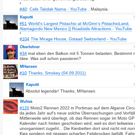
*
#40
:
Cafe Takdak Nama - YouTube
, Malaysia.
Kaputti
#51
World's Largest Pistachio at McGinn's PistachioLand,
Alamagordo New Mexico || Roadside Attractions - YouTube
*
#104
The Mirage House, Gstaad Switzerland - YouTube
Oberlehrer
#34
mal eben den Balkon mit 5 Tonnen belasten. Bestimmt 
Idee. Was soll schon passieren?
MHansen
#10
Thanks, Smokey (04.09.2011)
Kaputti
Absolut legendär! Thanks, MHansen.
Wulwa
#120
Moto2 Rennen 2022 in Portimao auf dem Algarve Circui
da jedes Jahr auf's neue solche Überraschungen und Vorfäll
Mittlerweile wird überlegt, ob das Rennen sogar im Moto GP
Kalender nach hinten geschoben wird, weil es dort teilweise 
unorganisiert zugeht... Die Kiesbetten dort sind nicht mit n
Kies sondern mit riesigen scharfen Felsbrocken befüllt, Fahr