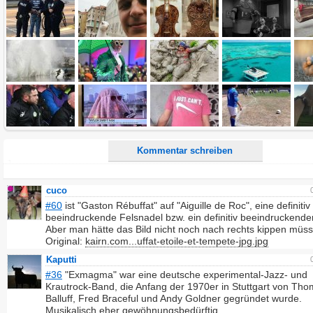
Kommentar:
Alle HTML-Tags außer <br>, <strike> und <i> werden aus Deinem Kommentar entfernt.
URLs werden automatisch umgewandelt. Bitte verwende "www." oder "http://" in URLs
Ich möchte eine E-Mail, wenn zu meinem Kommentar Antworten erscheinen.
Ich möchte eine E-Mail, wenn auf dieser Seite weitere Kommentare erscheinen.
Kommentar schreiben
cuco
#60
ist "Gaston Rébuffat" auf "Aiguille de Roc", eine definitiv
beeindruckende Felsnadel bzw. ein definitiv beeindruckender
Aber man hätte das Bild nicht noch nach rechts kippen müs
Original:
kairn.com...uffat-etoile-et-tempete-jpg.jpg
Kaputti
#36
"Exmagma" war eine deutsche experimental-Jazz- und
Krautrock-Band, die Anfang der 1970er in Stuttgart von Th
Balluff, Fred Braceful und Andy Goldner gegründet wurde.
Musikalisch eher gewöhnungsbedürftig.