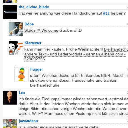
the_divine_blade
Hat wer ne ahnung wie diese Handschuhe auf
#11
heißen?
Döbe
Sküüzi™ Welcome
Guck mal :D
Klartexter
kann man hier kaufen. Frohe Weihnachten!
Bierhandschu
andere Textil- und Lederprodukt - german.alibaba.com -
529002755
Fugger
o-ton: Wollehandschuhe für trinkendes BIER, Maschi
strickten die nahtlosen Handschuhe und tranken
Bierhandschuhe
Lex
Ich finde die Picdumps immer wieder sehenswert, erstmal d
dafür. Aber in den letzten Wochen wiederholen sich immer w
einige Bilder die schon vorige Woche oder die Woche davor
waren. WTF? Man muss einen Picdump nicht künstlich strec
jawattdenn
is ja wieder jede menge für analfixierte dabei