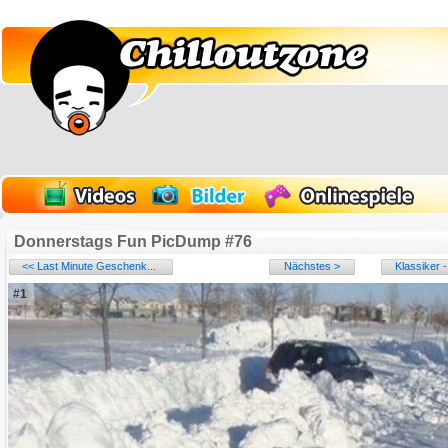
Donnerstags Fun PicDump #76
<< Last Minute Geschenk...
Nächstes >
Klassiker -
#1