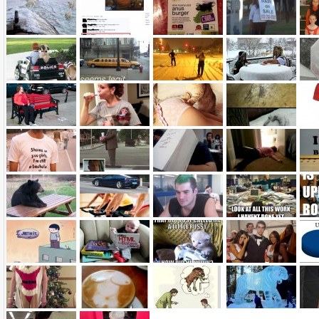
Name:
E-Mail-Adresse (optional):
Kommentar:
Alle HTML-Tags außer <br>, <strike> und <i> werden aus Deinem Kommentar entfernt.
URLs werden automatisch umgewandelt. Bitte verwende "www." oder "http://" in URLs