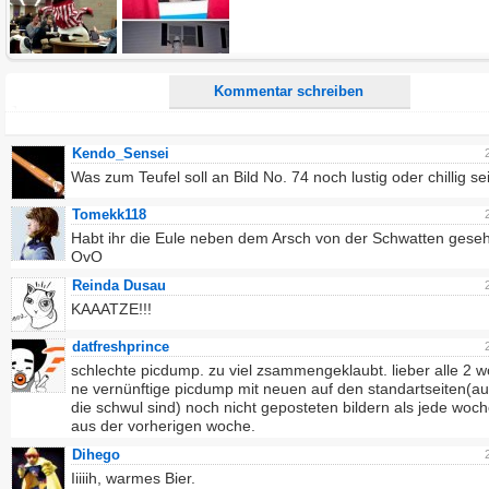
Ich möchte eine E-Mail, wenn zu meinem Kommentar Antworten erscheinen.
Ich möchte eine E-Mail, wenn auf dieser Seite weitere Kommentare erscheinen.
Kommentar schreiben
Kendo_Sensei
Was zum Teufel soll an Bild No. 74 noch lustig oder chillig se
Tomekk118
Habt ihr die Eule neben dem Arsch von der Schwatten gese
OvO
Reinda Dusau
KAAATZE!!!
datfreshprince
schlechte picdump. zu viel zsammengeklaubt. lieber alle 2 
ne vernünftige picdump mit neuen auf den standartseiten(a
die schwul sind) noch nicht geposteten bildern als jede woc
aus der vorherigen woche.
Dihego
Iiiiih, warmes Bier.