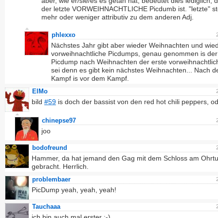
aber, wie er/sie/es es getan hat, bedeutet dies lediglich, 
der letzte VORWEIHNACHTLICHE Picdumb ist. "letzte" st
mehr oder weniger attributiv zu dem anderen Adj.
phlexxo
Nächstes Jahr gibt aber wieder Weihnachten und wie
vorweihnachtliche Picdumps, genau genommen is der
Picdump nach Weihnachten der erste vorweihnachtlic
sei denn es gibt kein nächstes Weihnachten... Nach 
Kampf is vor dem Kampf.
ElMo
bild
#59
is doch der bassist von den red hot chili peppers, o
chinepse97
joo
bodofreund
Hammer, da hat jemand den Gag mit dem Schloss am Ohrtu
gebracht. Herrlich.
problembaer
PicDump yeah, yeah, yeah!
Tauchaaa
ich bin auch mal erster :-)