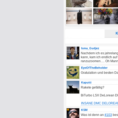
Alle HTML-Tags außer <br>, <strike> un
URLs werden automatisch umgewandelt. Bi
Ich möchte eine E-Mail, wenn z
Ich möchte eine E-Mail, wenn a
K
Isma_Gudjez
Nachdem ich es jahrelang
kann, kam ich endlich au
ranzuzoomen..... Oh Mann..
EyeOfTheBeholder
Gratulation und besten Da
Kaputti
Rakete gefällig?
BiTurbo LSX DeLorean DMC
INSANE DMC DELOREAN
KSM
Was ist denn an
#103
bes