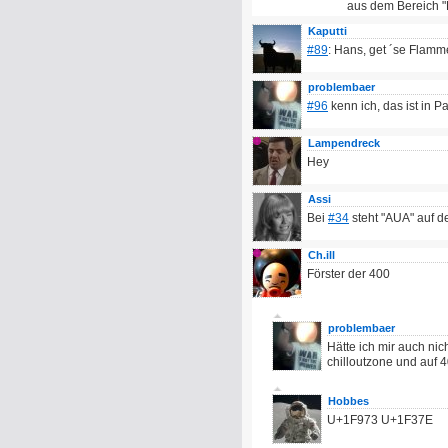
aus dem Bereich "
Kaputti
#89
: Hans, get ´se Flamm
problembaer
#96
kenn ich, das ist in P
Lampendreck
Hey
Assi
Bei
#34
steht "AUA" auf 
Ch.ill
Förster der 400
problembaer
Hätte ich mir auch nic
chilloutzone und auf 
Hobbes
U+1F973 U+1F37E