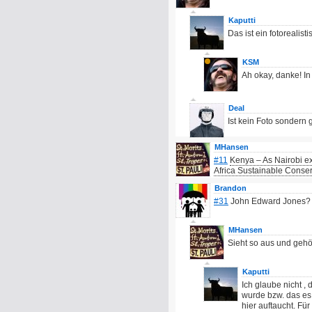
Kaputti
Das ist ein fotorealis
KSM
Ah okay, danke! In
Deal
Ist kein Foto sondern 
MHansen
#11
Kenya – As Nairobi ex
Africa Sustainable Conse
Brandon
#31
John Edward Jones?
MHansen
Sieht so aus und gehör
Kaputti
Ich glaube nicht ,
wurde bzw. das es
hier auftaucht. Fü