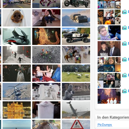
In den Kategorien
PicDumps