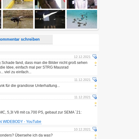
d <i> werden aus Deinem Kommentar entfernt.
tte verwende "www." oder "http://" in URLs
u meinem Kommentar Antworten erscheinen.
uf dieser Seite weitere Kommentare erscheinen.
ommentar schreiben
12.12.2021
 Schade fand, dass man die Bilder nicht groß sehen
f die Idee, einfach mal per STRG Mausrad
. viel zu einfach...
11.12.2021
nk für die grandiose Unterhaltung...
11.12.2021
, 5,3l V8 mit ca.700 PS, gebaut zur SEMA ´21:
 WIDEBODY - YouTube
10.12.2021
onders? Übersehe ich da was?