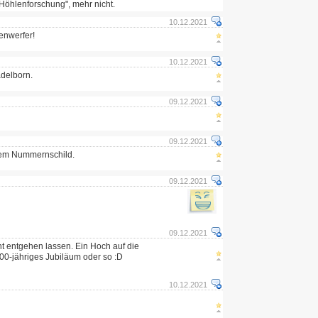
Höhlenforschung", mehr nicht.
10.12.2021
enwerfer!
10.12.2021
adelborn.
09.12.2021
09.12.2021
dem Nummernschild.
09.12.2021
09.12.2021
ht entgehen lassen. Ein Hoch auf die
400-jähriges Jubiläum oder so :D
10.12.2021