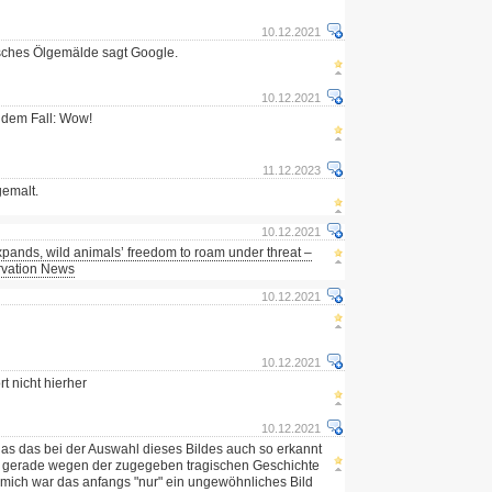
10.12.2021
tisches Ölgemälde sagt Google.
10.12.2021
 dem Fall: Wow!
11.12.2023
gemalt.
10.12.2021
pands, wild animals’ freedom to roam under threat –
rvation News
10.12.2021
10.12.2021
t nicht hierher
10.12.2021
 das das bei der Auswahl dieses Bildes auch so erkannt
 gerade wegen der zugegeben tragischen Geschichte
r mich war das anfangs "nur" ein ungewöhnliches Bild