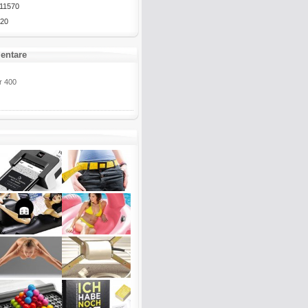
11570
20
entare
r 400