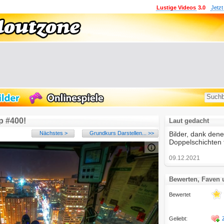
Lustige Videos
3.0
Jetzt
 #400!
Laut gedacht
Nächstes >
Grundkurs Darstellen... >>
Bilder, dank den
Doppelschichten 
09.12.2021
Bewerten, Faven
Bewertet
Geliebt: