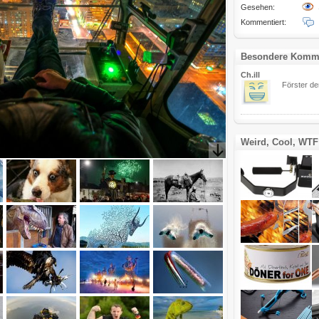
Gesehen:
Kommentiert:
Besondere Komm
Ch.ill
Förster de
Weird, Cool, WTF