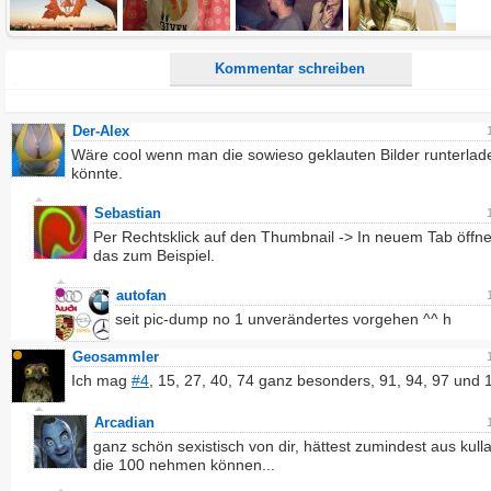
Ich möchte eine E-Mail, wenn auf dieser Seite weitere Kommentare erscheinen.
Kommentar schreiben
Der-Alex
Wäre cool wenn man die sowieso geklauten Bilder runterlad
könnte.
Sebastian
Per Rechtsklick auf den Thumbnail -> In neuem Tab öffn
das zum Beispiel.
autofan
seit pic-dump no 1 unverändertes vorgehen ^^ h
Geosammler
Ich mag
#4
, 15, 27, 40, 74 ganz besonders, 91, 94, 97 und 1
Arcadian
ganz schön sexistisch von dir, hättest zumindest aus kul
die 100 nehmen können...