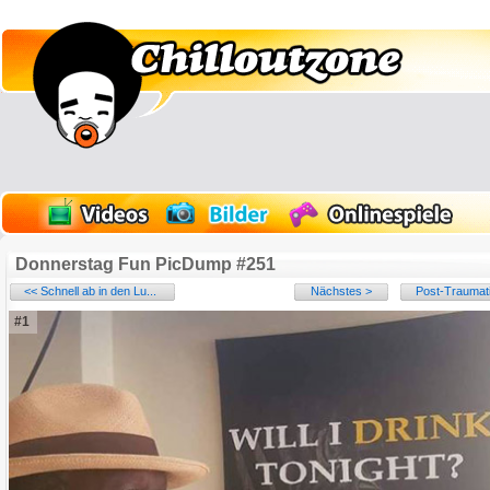
Donnerstag Fun PicDump #251
<< Schnell ab in den Lu...
Nächstes >
Post-Traumati
#1