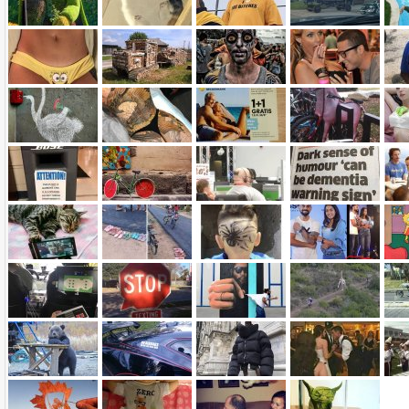
Name:
E-Mail-Adresse (optional):
Kommentar:
Alle HTML-Tags außer <br>, <strike> und <i> werden aus Deinem Kommentar entfernt.
URLs werden automatisch umgewandelt. Bitte verwende "www." oder "http://" in URLs
Ich möchte eine E-Mail, wenn zu meinem Kommentar Antworten erscheinen.