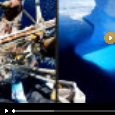
Pla
Name:
E-Mail-Adresse (optional):
Kommentar:
Alle HTML-Tags außer <br>, <strike> und <i> werden aus Deinem Kommentar entfernt.
URLs werden automatisch umgewandelt. Bitte verwende "www." oder "http://" in URLs
Ich möchte eine E-Mail, wenn zu meinem Kommentar Antworten erscheinen.
Ich möchte eine E-Mail, wenn auf dieser Seite weitere Kommentare erscheinen.