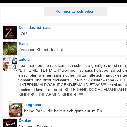
Play
Kommentar schreiben
Nein_das_ist_dass
LOL!
Hastur
Zwischen KI und Realität
autofan
boah neeeeeeee das kenn ich schon zu genüge zuerst so u
"BITTE RETTET MICH" weil mein scheiss holzboot zwischen
eisscholen wie nen zahnstocher im zahnfleisch hängt - es ge
vorwärts und nicht rückwärts... hallo??? küstenwache?? BI
UNTERNIMM DOCH IRGENDJEMAND ETWAS!!!! es siund a
bestimmt kinder an bord. BITTE DENK DOCH JEMAND AN 
KINDER!!!! DIE ARMEN KINDERE!!!!
longnose
Keine Panik, die halten sich ganz gut im Eis.
Ökofan
Die öme!! Die öme...