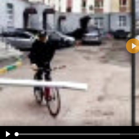
Pla
Name:
E-Mail-Adresse (optional):
Kommentar:
Alle HTML-Tags außer <br>, <strike> und <i> werden aus Deinem Kommentar entfernt.
URLs werden automatisch umgewandelt. Bitte verwende "www." oder "http://" in URLs
Ich möchte eine E-Mail, wenn zu meinem Kommentar Antworten erscheinen.
Ich möchte eine E-Mail, wenn auf dieser Seite weitere Kommentare erscheinen.