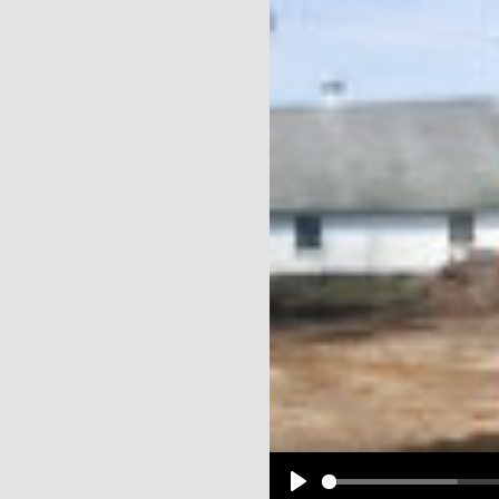
Name:
E-Mail-Adresse (optional):
Kommentar:
Alle HTML-Tags außer <br>, <strike> un
URLs werden automatisch umgewandelt. Bi
Ich möchte eine E-Mail, wenn z
Ich möchte eine E-Mail, wenn a