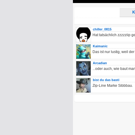
Play
K
chiller_0815
Hat tatsächlich zzzzziip 
Kaimanic
Das ist nur lustig, weil der 
Arcadian
...oder auch, wie baut man
bist du das basti
Zip-Line Marke Sibbbau.