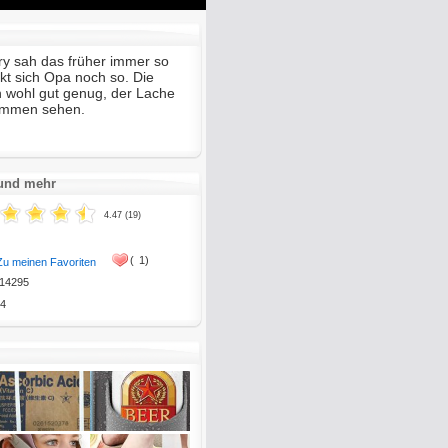
Mute
Enter
fullscreen
y sah das früher immer so
kt sich Opa noch so. Die
n wohl gut genug, der Lache
kommen sehen.
 und mehr
4.47 (19)
(
1)
Zu meinen Favoriten
14295
4