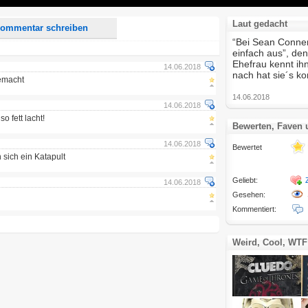
Laut gedacht
ommentar schreiben
“Bei Sean Conner
einfach aus”, den
Ehefrau kennt ih
14.06.2018
nach hat sie´s 
gemacht
14.06.2018
14.06.2018
so fett lacht!
Bewerten, Faven
14.06.2018
Bewertet
 sich ein Katapult
Geliebt:
14.06.2018
Gesehen:
Kommentiert:
Weird, Cool, WTF