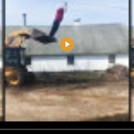
Play
d <i> werden aus Deinem Kommentar entfernt.
tte verwende "www." oder "http://" in URLs
u meinem Kommentar Antworten erscheinen.
uf dieser Seite weitere Kommentare erscheinen.