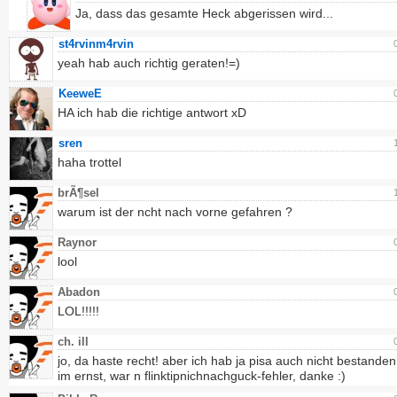
Ja, dass das gesamte Heck abgerissen wird...
st4rvinm4rvin
yeah hab auch richtig geraten!=)
KeeweE
HA ich hab die richtige antwort xD
sren
haha trottel
brÃ¶sel
warum ist der ncht nach vorne gefahren ?
Raynor
lool
Abadon
LOL!!!!!
ch. ill
jo, da haste recht! aber ich hab ja pisa auch nicht bestanden.
im ernst, war n flinktipnichnachguck-fehler, danke :)