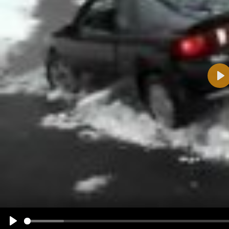
Pla
Name:
E-Mail-Adresse (optional):
Kommentar:
Alle HTML-Tags außer <br>, <strike> und <i> werden aus Deinem Kommentar entfernt.
URLs werden automatisch umgewandelt. Bitte verwende "www." oder "http://" in URLs
Ich möchte eine E-Mail, wenn zu meinem Kommentar Antworten erscheinen.
Ich möchte eine E-Mail, wenn auf dieser Seite weitere Kommentare erscheinen.