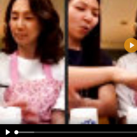
Pla
Name:
E-Mail-Adresse (optional):
Kommentar:
Alle HTML-Tags außer <br>, <strike> und <i> werden aus Deinem Kommentar entfernt.
URLs werden automatisch umgewandelt. Bitte verwende "www." oder "http://" in URLs
Ich möchte eine E-Mail, wenn zu meinem Kommentar Antworten erscheinen.
Ich möchte eine E-Mail, wenn auf dieser Seite weitere Kommentare erscheinen.