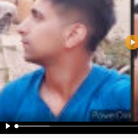
Pla
Name:
E-Mail-Adresse (optional):
Kommentar:
Alle HTML-Tags außer <br>, <strike> und <i> werden aus Deinem Kommentar entfernt.
URLs werden automatisch umgewandelt. Bitte verwende "www." oder "http://" in URLs
Ich möchte eine E-Mail, wenn zu meinem Kommentar Antworten erscheinen.
Ich möchte eine E-Mail, wenn auf dieser Seite weitere Kommentare erscheinen.
Play