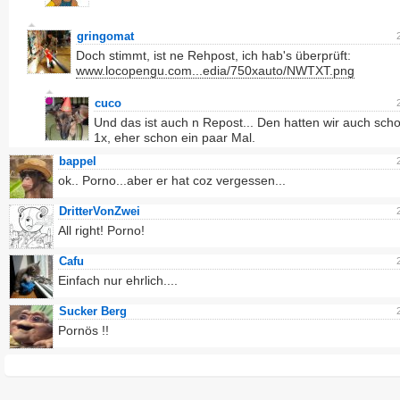
gringomat
Doch stimmt, ist ne Rehpost, ich hab's überprüft:
www.locopengu.com...edia/750xauto/NWTXT.png
cuco
Und das ist auch n Repost... Den hatten wir auch sch
1x, eher schon ein paar Mal.
bappel
ok.. Porno...aber er hat coz vergessen...
DritterVonZwei
All right! Porno!
Cafu
Einfach nur ehrlich....
Sucker Berg
Pornös !!