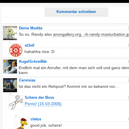
Play
Kommentar schreiben
Deine Mudda
So so, Randy also
anongallery.org...rk-randy-masturbation.j
st3n0
hahahha nice :D
KugelSchreiBär
Endlich mal ein Anrufer, mit dem man sich voll und ganz ident
kann.
Cervisias
Ist das nicht ein Rehpost? Kommt mir so bekannt vor...
Schere der Boss
Porno! (15.03.2006)
cletus
good job, schere!