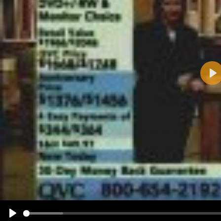
Pla
Name:
E-Mail-Adresse (optional):
Kommentar:
Alle HTML-Tags außer <br>, <strike> und <i> werden aus Deinem Kommentar entfernt.
URLs werden automatisch umgewandelt. Bitte verwende "www." oder "http://" in URLs
Ich möchte eine E-Mail, wenn zu meinem Kommentar Antworten erscheinen.
Ich möchte eine E-Mail, wenn auf dieser Seite weitere Kommentare erscheinen.