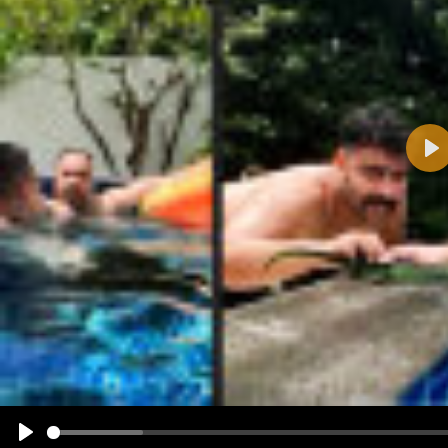
Pla
Name:
E-Mail-Adresse (optional):
Kommentar:
Alle HTML-Tags außer <br>, <strike> und <i> werden aus Deinem Kommentar entfernt.
URLs werden automatisch umgewandelt. Bitte verwende "www." oder "http://" in URLs
Ich möchte eine E-Mail, wenn zu meinem Kommentar Antworten erscheinen.
Ich möchte eine E-Mail, wenn auf dieser Seite weitere Kommentare erscheinen.