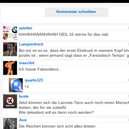
Play
Kommentar schreiben
autofan
hhhHhHAAAAHAHAH GEIL 16 sterne für das vidz
Lampendreck
Bei mir ist es so, dass der erste Eindruck in meinem Kopf eh
positiv ist , wenn jemand sagt dass er „Fantastisch Tempo“ g
maxzibit
Ich hasse Fakevideos...
quarks123
+1
kuste
Jetzt können sich die Lacoste-Tiere auch noch einen Mensc
leisten, der für sie zubeißt.
Wie dekadent soll es denn noch werden?
Assi
Die Reichen können sich echt alles leisten.