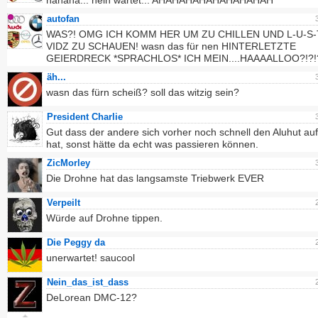
hahaha... nein wartet... AHAHAHAHAHAHAHAHAH
autofan
WAS?! OMG ICH KOMM HER UM ZU CHILLEN UND L-U-S-T
VIDZ ZU SCHAUEN! wasn das für nen HINTERLETZTE
GEIERDRECK *SPRACHLOS* ICH MEIN....HAAAALLOO?!?!?
äh...
wasn das fürn scheiß? soll das witzig sein?
President Charlie
Gut dass der andere sich vorher noch schnell den Aluhut au
hat, sonst hätte da echt was passieren können.
ZicMorley
Die Drohne hat das langsamste Triebwerk EVER
Verpeilt
Würde auf Drohne tippen.
Die Peggy da
unerwartet! saucool
Nein_das_ist_dass
DeLorean DMC-12?