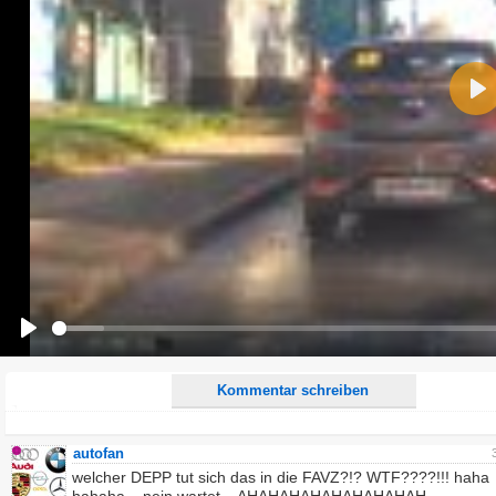
Name:
Pla
E-Mail-Adresse (optional):
Kommentar:
Alle HTML-Tags außer <br>, <strike> und <i> werden aus Deinem Kommentar entfernt.
URLs werden automatisch umgewandelt. Bitte verwende "www." oder "http://" in URLs
Ich möchte eine E-Mail, wenn zu meinem Kommentar Antworten erscheinen.
Ich möchte eine E-Mail, wenn auf dieser Seite weitere Kommentare erscheinen.
Play
Kommentar schreiben
autofan
welcher DEPP tut sich das in die FAVZ?!? WTF????!!! haha