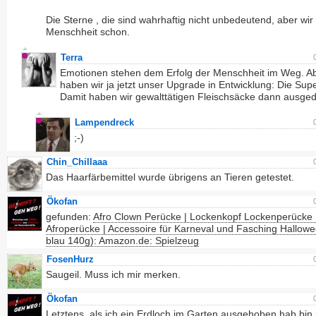
Die Sterne , die sind wahrhaftig nicht unbedeutend, aber wir 
Menschheit schon.
Terra
Emotionen stehen dem Erfolg der Menschheit im Weg. Ab
haben wir ja jetzt unser Upgrade in Entwicklung: Die Sup
Damit haben wir gewalttätigen Fleischsäcke dann ausged
Lampendreck
;-)
Chin_Chillaaa
Das Haarfärbemittel wurde übrigens an Tieren getestet.
Ökofan
gefunden:
Afro Clown Perücke | Lockenkopf Lockenperücke 
Afroperücke | Accessoire für Karneval und Fasching Hallowe
blau 140g): Amazon.de: Spielzeug
FosenHurz
Saugeil. Muss ich mir merken.
Ökofan
Letztens, als ich ein Erdloch im Garten ausgehoben hab bin 