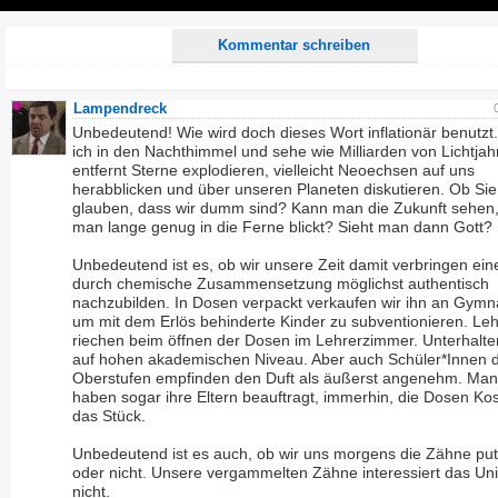
Play
Kommentar schreiben
Lampendreck
Unbedeutend! Wie wird doch dieses Wort inflationär benutzt
ich in den Nachthimmel und sehe wie Milliarden von Lichtjah
entfernt Sterne explodieren, vielleicht Neoechsen auf uns
herabblicken und über unseren Planeten diskutieren. Ob Sie
glauben, dass wir dumm sind? Kann man die Zukunft sehen
man lange genug in die Ferne blickt? Sieht man dann Gott?
Unbedeutend ist es, ob wir unsere Zeit damit verbringen ein
durch chemische Zusammensetzung möglichst authentisch
nachzubilden. In Dosen verpackt verkaufen wir ihn an Gymn
um mit dem Erlös behinderte Kinder zu subventionieren. Leh
riechen beim öffnen der Dosen im Lehrerzimmer. Unterhalte
auf hohen akademischen Niveau. Aber auch Schüler*Innen 
Oberstufen empfinden den Duft als äußerst angenehm. Ma
haben sogar ihre Eltern beauftragt, immerhin, die Dosen Ko
das Stück.
Unbedeutend ist es auch, ob wir uns morgens die Zähne pu
oder nicht. Unsere vergammelten Zähne interessiert das Un
nicht.