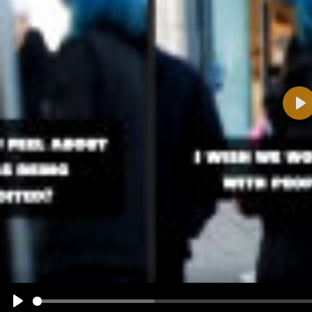
Pla
Name:
E-Mail-Adresse (optional):
Kommentar:
Alle HTML-Tags außer <br>, <strike> und <i> werden aus Deinem Kommentar entfernt.
URLs werden automatisch umgewandelt. Bitte verwende "www." oder "http://" in URLs
Ich möchte eine E-Mail, wenn zu meinem Kommentar Antworten erscheinen.
Ich möchte eine E-Mail, wenn auf dieser Seite weitere Kommentare erscheinen.