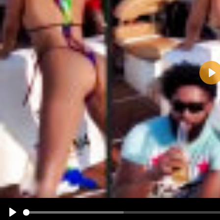
Pla
Name:
E-Mail-Adresse (optional):
Kommentar:
Alle HTML-Tags außer <br>, <strike> und <i> werden aus Deinem Kommentar entfernt.
URLs werden automatisch umgewandelt. Bitte verwende "www." oder "http://" in URLs
Ich möchte eine E-Mail, wenn zu meinem Kommentar Antworten erscheinen.
Ich möchte eine E-Mail, wenn auf dieser Seite weitere Kommentare erscheinen.