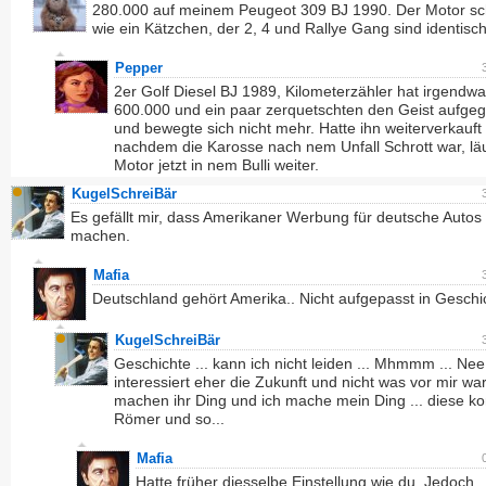
280.000 auf meinem Peugeot 309 BJ 1990. Der Motor sc
wie ein Kätzchen, der 2, 4 und Rallye Gang sind identisch
Pepper
2er Golf Diesel BJ 1989, Kilometerzähler hat irgendw
600.000 und ein paar zerquetschten den Geist aufge
und bewegte sich nicht mehr. Hatte ihn weiterverkauft
nachdem die Karosse nach nem Unfall Schrott war, läu
Motor jetzt in nem Bulli weiter.
KugelSchreiBär
Es gefällt mir, dass Amerikaner Werbung für deutsche Autos
machen.
Mafia
Deutschland gehört Amerika.. Nicht aufgepasst in Geschi
KugelSchreiBär
Geschichte ... kann ich nicht leiden ... Mhmmm ... Nee 
interessiert eher die Zukunft und nicht was vor mir war 
machen ihr Ding und ich mache mein Ding ... diese k
Römer und so...
Mafia
Hatte früher diesselbe Einstellung wie du. Jedoch