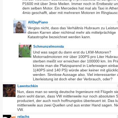
P1600 mit über 3mio Meilen. Immer noch in Erstbesitz un
dem selben Motor. Ein Mercedes hat mal als Taxi in Athe
4mio geschafft, aber mit mehreren Motoren im Ringtausc
AllDayPiano
Vergiss nicht, dass das Verhältnis Hubraum zu Leistun
diesen Karren aber nichtmal mehr als mittelprächtige
Katastrophe bezeichnet werden kann.
Schmunzelmonsta
Und was sagst du dann erst du LKW-Motoren?
Motorradmotoren mir über 100PS pro Liter Hubra
sterben meißt vor erreichen der 100000 km. Im Pri
könnte man die Platzsparend in Lieferwagen einba
1(40PS sind 140 PS) würde aber keiner mit glückli
werden. Sinnlose Aussage also. Viel interessanter 
Literleistung ist doch eher der Verbrauch, oder?
Lawotschkin
Nun, dass man so wenig deutsche Ingenieure mit Flügeln sieh
dann wohl daran, dass VW mittlerweile nur noch absoluten S
produziert, der auch noch hoffnungslos überteuert ist. Das k
mittlerweile aus zwei Quellen und aus erster Hand sagen. N
VW.
relachs