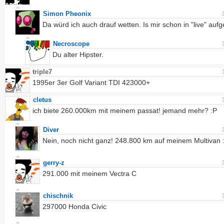
Simon Pheonix
Da würd ich auch drauf wetten. Is mir schon in "live" aufge
Necroscope
Du alter Hipster.
triple7
1995er 3er Golf Variant TDI 423000+
cletus
ich biete 260.000km mit meinem passat! jemand mehr? :P
Diver
Nein, noch nicht ganz! 248.800 km auf meinem Multivan :
gerry-z
291.000 mit meinem Vectra C
chischnik
297000 Honda Civic