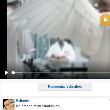
Name:
Pla
E-Mail-Adresse (optional):
Kommentar:
Alle HTML-Tags außer <br>, <strike> und <i> werden aus Deinem Kommentar entfernt.
URLs werden automatisch umgewandelt. Bitte verwende "www." oder "http://" in URLs
Ich möchte eine E-Mail, wenn zu meinem Kommentar Antworten erscheinen.
Ich möchte eine E-Mail, wenn auf dieser Seite weitere Kommentare erscheinen.
Play
Kommentar schreiben
Reliquie
Ich breche mein Studium ab.