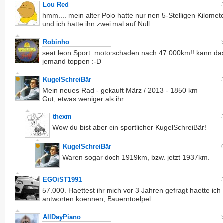
Lou Red
hmm.... mein alter Polo hatte nur nen 5-Stelligen Kilomet
und ich hatte ihn zwei mal auf Null
Robinho
seat leon Sport: motorschaden nach 47.000km!! kann da
jemand toppen :-D
KugelSchreiBär
Mein neues Rad - gekauft März / 2013 - 1850 km
Gut, etwas weniger als ihr...
thexm
Wow du bist aber ein sportlicher KugelSchreiBär!
KugelSchreiBär
Waren sogar doch 1919km, bzw. jetzt 1937km.
EGOiST1991
57.000. Haettest ihr mich vor 3 Jahren gefragt haette ich 
antworten koennen, Bauerntoelpel.
AllDayPiano