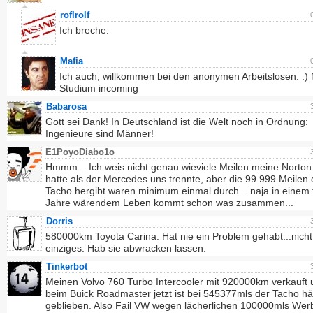
roflrolf
Ich breche.
Mafia
Ich auch, willkommen bei den anonymen Arbeitslosen. :) 
Studium incoming
Babarosa
Gott sei Dank! In Deutschland ist die Welt noch in Ordnung:
Ingenieure sind Männer!
E1PoyoDiabo1o
Hmmm... Ich weis nicht genau wieviele Meilen meine Norton
hatte als der Mercedes uns trennte, aber die 99.999 Meilen 
Tacho hergibt waren minimum einmal durch... naja in einem 
Jahre wärendem Leben kommt schon was zusammen...
Dorris
580000km Toyota Carina. Hat nie ein Problem gehabt...nicht
einziges. Hab sie abwracken lassen.
Tinkerbot
Meinen Volvo 760 Turbo Intercooler mit 920000km verkauft 
beim Buick Roadmaster jetzt ist bei 545377mls der Tacho h
geblieben. Also Fail VW wegen lächerlichen 100000mls We