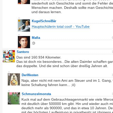
wiederholt sich Geschichte und somit die Fehler di
Menschen machen. Deshalb sollte man Geschicht
und daraus lernen.
KugelSchreiBär
Hauptschülerin total cool! - YouTube
Mafia
:D
Santoro
Das sind 160.934 Kilometer.
Das ist doch nix besonderes...Die alten Daimler schaffen ga
das doppelte. Und die sind schon über dreißig Jahren alt.
DerWesten
Naja, aber nicht mit nem Ami am Steuer und im 1. Gang, 
keine Schaltung fahren kann... ;ö)
Schmunzelmonsta
Kuck mal auf dem Gebrauchtwagenmarkt wie viele Merc
mit deutlich über 500000 km gibt. Hin und wieder auch mi
deutlich mehr als 900000, und das in etwa 10 Jahren. D
mit der höchsten Laufleistung in privatbesitz ist übrigens 