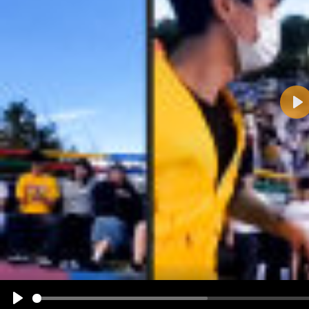
Pla
Name:
E-Mail-Adresse (optional):
Kommentar:
Alle HTML-Tags außer <br>, <strike> und <i> werden aus Deinem Kommentar entfernt.
URLs werden automatisch umgewandelt. Bitte verwende "www." oder "http://" in URLs
Ich möchte eine E-Mail, wenn zu meinem Kommentar Antworten erscheinen.
Ich möchte eine E-Mail, wenn auf dieser Seite weitere Kommentare erscheinen.