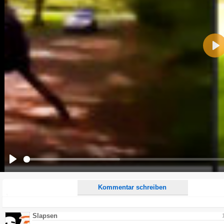
Name:
Pla
E-Mail-Adresse (optional):
Kommentar:
Alle HTML-Tags außer <br>, <strike> und <i> werden aus Deinem Kommentar entfernt.
URLs werden automatisch umgewandelt. Bitte verwende "www." oder "http://" in URLs
Ich möchte eine E-Mail, wenn zu meinem Kommentar Antworten erscheinen.
Ich möchte eine E-Mail, wenn auf dieser Seite weitere Kommentare erscheinen.
Play
Kommentar schreiben
Slapsen