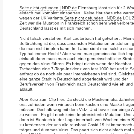
Seite nicht gefunden | NDR.de
Flensburg lässt sich für 2 W
einfach mal komplett einsperren . Keine Hausbesuche waren
wegen der UK Variante.
Seite nicht gefunden | NDR.de
LOL Z
Zeit war die Mutation in Frankreich schon sehr weit verbreite
Deutschland lässt es mit sich machen.
Nicht falsch verstehen. Karl Lauterbach hat getwittert : Mein
Befürchtung ist die, dass ansonsten Mutationen entstehen, 
die man nicht impfen kann. Im Labor sieht man solche schon
Typ hat immer Recht ! Aber wenn man gemeinschaftlich Impf
einkauft dann muss man auch eine gemeinschaftliche Strate
gegen das Virus führen. Es bringt nichts wenn der Nachbar
Tschechien eine 7-Tage-Inzidenz von fast 1000 hat und in 
anfragt ob da noch ein paar Intensivbetten frei sind. Gleichze
eine ganze Stadt in Deutschland abgeriegelt wird und der
Berufsverkehr von Frankreich nach Deutschland wie eh und 
abläuft.
Aber Kurz zum Clip hier. Da steckt die Maskenmafia dahinter.
erst zufrieden wenn wir auch beim kacken eine Maske trage
müssen. Deshalb weg mit dem Vidz. Und bevor hier einige 
zu weinen. Es gibt noch keine Impfresistente Mutation. Und
dann ist Biontech in der Lage innerhalb von Wochen einen 
zu kredenzen der uns alle raushaut.Covid 19 ist immernoch 
träges und dummes Virus. Das paart sich nicht einfach mal s