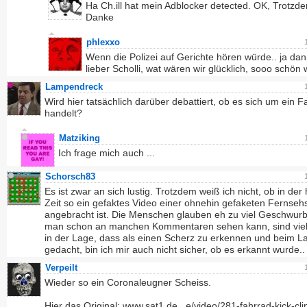
Ha Ch.ill hat mein Adblocker detected. OK, Trotzd
Danke
phlexxo
Wenn die Polizei auf Gerichte hören würde.. ja da
lieber Scholli, wat wären wir glücklich, sooo schön 
Lampendreck
Wird hier tatsächlich darüber debattiert, ob es sich um ein F
handelt?
Matziking
Ich frage mich auch ...
Schorsch83
Es ist zwar an sich lustig. Trotzdem weiß ich nicht, ob in der
Zeit so ein gefaktes Video einer ohnehin gefaketen Fernse
angebracht ist. Die Menschen glauben eh zu viel Geschwurb
man schon an manchen Kommentaren sehen kann, sind viel
in der Lage, dass als einen Scherz zu erkennen und beim La
gedacht, bin ich mir auch nicht sicher, ob es erkannt wurde..
Verpeilt
Wieder so ein Coronaleugner Scheiss.
Hier das Original:
www.sat1.de...e/video/281-fahrrad-kick-cli