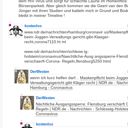
dem HIV Virus und sorgt für schlechte Laune im Homeoffice
Börsenparkett. Aber gleich kommen sie die Geert van den 
Jünger mit ihren Studien und batteln mich in Grund und Bod
bleibt in meiner Timeline !
kostenlos
www.ndr.de/nachrichten/hamburg/coronavir us/Maskenpfl
beim-Joggen-Verwaltungs gericht-gibt-Klaeger-
recht,corona7110.ht ml
www.ndr.de/nachrichten/schlesw ig-
holstein/coronavirus/Naechtliche-Ausg angssperre-Flens
verschaerft-Corona- Regeln,flensburg5250.html
DerWesten
wenn ich kurz helfen darf...
Maskenpflicht beim Jogge
Verwaltungsgericht gibt Kläger recht | NDR.de - Nachr
Hamburg - Coronavirus
DerWesten
Nächtliche Ausgangssperre: Flensburg verschärft 
Regeln | NDR.de - Nachrichten - Schleswig-Holstei
Coronavirus
kostenlos