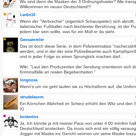
Wo sind denn die Masken der 3 Ordnungshueter? Alle trans
Willkommen im neuen Deutschland!!!
Lartin10
Wenn der "Verbrecher" (eigentich Schauspieler) sich abrollt,
italienischer Fußballer nach leichtester Berührung, ist der P
jedem klar sein sollte, was für ein Müll er da sieht.
Geosammler
Das ist doch diese Serie, in dem Polizeieinsätze "nacherzähl
werden, und in der der eine Polizeibeamte auch Kampfsportle
und in jeder Folge so einen Sprungkick machen darf...
Wiki: "Laut den Produzenten der Sendung orientieren sich d
Kriminalfälle an realen Begebenheiten."
longnose
Wenn's um nix geht laufen sie zu Höchstform auf, die Unifor
strudelwurm
Ein Körnchen Wahrheit im Scherz erhöht den Witz und den
X)
kostenlos
Ja, Ich könnte ja mit meiner Pace von unter 4:00 min/km hal
Deutschland anstecken. Da muss sich erst ein völlig veraus
Jogger mit Maske ins Gericht verirren um seine Maske losz