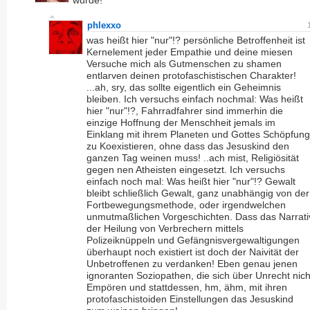
wurde!
phlexxo
was heißt hier "nur"!? persönliche Betroffenheit ist
Kernelement jeder Empathie und deine miesen
Versuche mich als Gutmenschen zu shamen
entlarven deinen protofaschistischen Charakter!
...ah, sry, das sollte eigentlich ein Geheimnis
bleiben. Ich versuchs einfach nochmal: Was heißt
hier "nur"!?, Fahrradfahrer sind immerhin die
einzige Hoffnung der Menschheit jemals im
Einklang mit ihrem Planeten und Gottes Schöpfung
zu Koexistieren, ohne dass das Jesuskind den
ganzen Tag weinen muss! ..ach mist, Religiösität
gegen nen Atheisten eingesetzt. Ich versuchs
einfach noch mal: Was heißt hier "nur"!? Gewalt
bleibt schließlich Gewalt, ganz unabhängig von der
Fortbewegungsmethode, oder irgendwelchen
unmutmaßlichen Vorgeschichten. Dass das Narrati
der Heilung von Verbrechern mittels
Polizeiknüppeln und Gefängnisvergewaltigungen
überhaupt noch existiert ist doch der Naivität der
Unbetroffenen zu verdanken! Eben genau jenen
ignoranten Soziopathen, die sich über Unrecht nich
Empören und stattdessen, hm, ähm, mit ihren
protofaschistoiden Einstellungen das Jesuskind