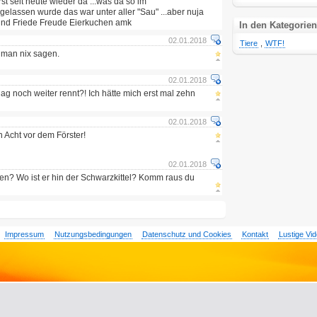
st seit heute wieder da ...was da so im
elassen wurde das war unter aller "Sau" ...aber nuja
und Friede Freude Eierkuchen amk
In den Kategorien
02.01.2018
Tiere
,
WTF!
 man nix sagen.
02.01.2018
g noch weiter rennt?! Ich hätte mich erst mal zehn
02.01.2018
 Acht vor dem Förster!
02.01.2018
n? Wo ist er hin der Schwarzkittel? Komm raus du
Impressum
Nutzungsbedingungen
Datenschutz und Cookies
Kontakt
Lustige Vi