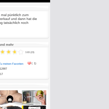
Mute
Enter
fullscreen
 mal pünktlich zum
erkauf und dann hat die
ng tatsächlich noch
 und mehr
3.83 (23)
(
1)
Zu meinen Favoriten
12887
17