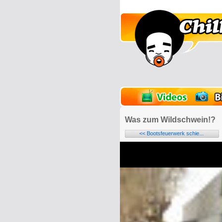
lder
Onlinespiele
Was zum Wildschwein!?
<< Bootsfeuerwerk schie...