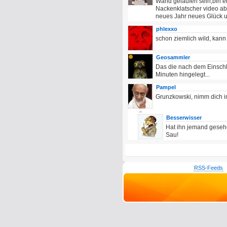
Wand gelaufen sein,bin er
Nackenklatscher video abg
neues Jahr neues Glück 
phlexxo
schon ziemlich wild, kann
Geosammler
Das die nach dem Einschla
Minuten hingelegt...
Pampel
Grunzkowski, nimm dich in
Besserwisser
Hat ihn jemand gesehe
Sau!
RSS-Feeds