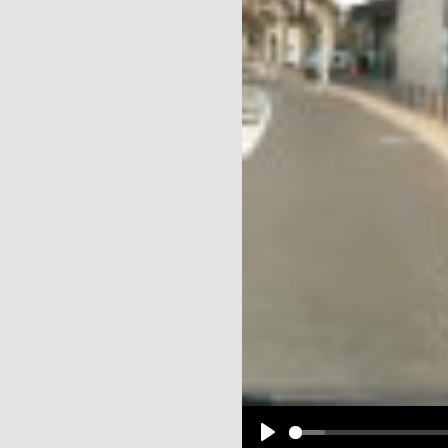
Name:
E-Mail-Adresse (optional):
Kommentar:
Alle HTML-Tags außer <br>, <strike> un
URLs werden automatisch umgewandelt. Bi
Ich möchte eine E-Mail, wenn z
Ich möchte eine E-Mail, wenn a