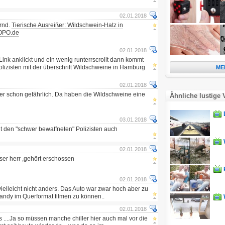
02.01.2018
rnd.
Tierische Ausreißer: Wildschwein-Hatz in
MOPO.de
02.01.2018
ink anklickt und ein wenig runterrscrollt dann kommt
olizisten mit der überschrift Wildschweine in Hamburg
ME
02.01.2018
 schon gefährlich. Da haben die Wildschweine eine
Ähnliche lustige 
03.01.2018
it den "schwer bewaffneten" Polizisten auch
02.01.2018
eser herr ,gehört erschossen
02.01.2018
vielleicht nicht anders. Das Auto war zwar hoch aber zu
andy im Querformat filmen zu können..
02.01.2018
....Ja so müssen manche chiller hier auch mal vor die