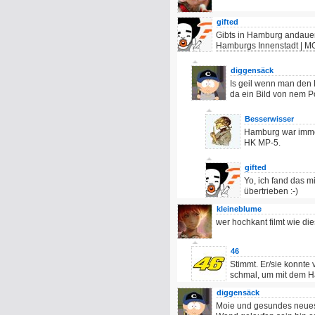
gifted
Gibts in Hamburg andaue
Hamburgs Innenstadt | 
diggensäck
Is geil wenn man den L
da ein Bild von nem P
Besserwisser
Hamburg war immer
HK MP-5.
gifted
Yo, ich fand das m
übertrieben :-)
kleineblume
wer hochkant filmt wie di
46
Stimmt. Er/sie konnte 
schmal, um mit dem H
diggensäck
Moie und gesundes neues 