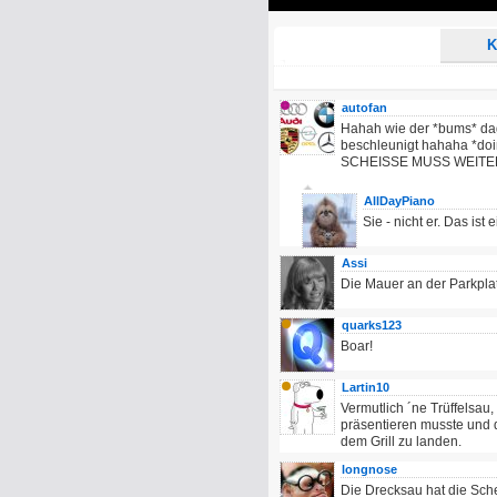
Play
K
autofan
Hahah wie der *bums* dag
beschleunigt hahaha *do
SCHEISSE MUSS WEIT
AllDayPiano
Sie - nicht er. Das ist
Assi
Die Mauer an der Parkplatz
quarks123
Boar!
Lartin10
Vermutlich ´ne Trüffelsau
präsentieren musste und d
dem Grill zu landen.
longnose
Die Drecksau hat die Sch