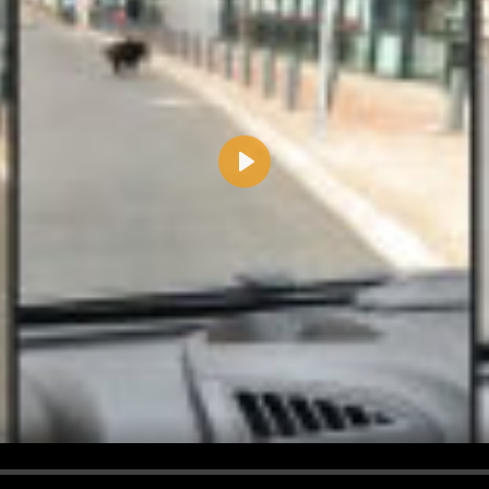
Play
d <i> werden aus Deinem Kommentar entfernt.
tte verwende "www." oder "http://" in URLs
u meinem Kommentar Antworten erscheinen.
uf dieser Seite weitere Kommentare erscheinen.