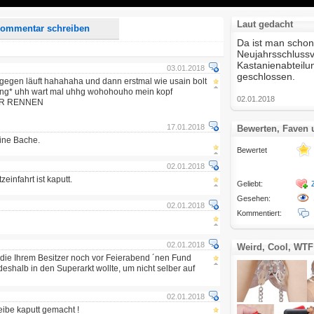
Laut gedacht
ommentar schreiben
Da ist man schon
Neujahrsschlussv
Kastanienabteilu
03.01.2018
geschlossen.
egen läuft hahahaha und dann erstmal wie usain bolt
ing* uhh wart mal uhhg wohohouho mein kopf
02.01.2018
ER RENNEN
17.01.2018
Bewerten, Faven
 eine Bache.
Bewertet
02.01.2018
einfahrt ist kaputt.
Geliebt:
Gesehen:
02.01.2018
Kommentiert:
02.01.2018
Weird, Cool, WTF
, die Ihrem Besitzer noch vor Feierabend ´nen Fund
eshalb in den Superarkt wollte, um nicht selber auf
02.01.2018
eibe kaputt gemacht !