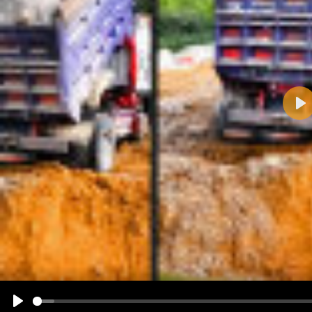
Pla
Name:
E-Mail-Adresse (optional):
Kommentar:
Alle HTML-Tags außer <br>, <strike> und <i> werden aus Deinem Kommentar entfernt.
URLs werden automatisch umgewandelt. Bitte verwende "www." oder "http://" in URLs
Ich möchte eine E-Mail, wenn zu meinem Kommentar Antworten erscheinen.
Ich möchte eine E-Mail, wenn auf dieser Seite weitere Kommentare erscheinen.