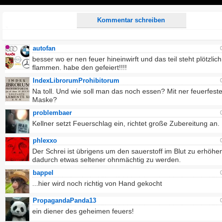
Play
Kommentar schreiben
autofan
besser wo er nen feuer hineinwirft und das teil steht plötzlich
flammen. habe den gefeiert!!!!
IndexLibrorumProhibitorum
Na toll. Und wie soll man das noch essen? Mit ner feuerfest
Maske?
problembaer
Kellner setzt Feuerschlag ein, richtet große Zubereitung an.
phlexxo
Der Schrei ist übrigens um den sauerstoff im Blut zu erhöhe
dadurch etwas seltener ohnmächtig zu werden.
bappel
...hier wird noch richtig von Hand gekocht
PropagandaPanda13
ein diener des geheimen feuers!