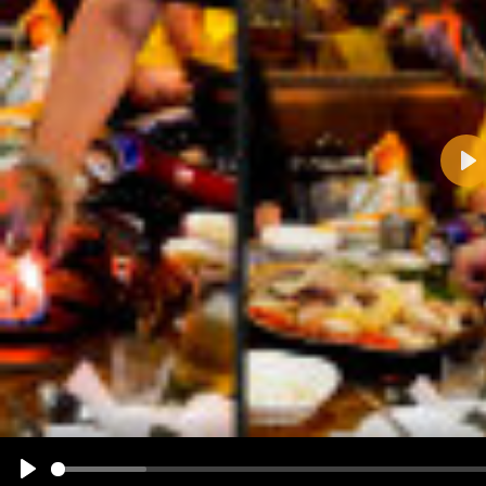
Pla
Name:
E-Mail-Adresse (optional):
Kommentar:
Alle HTML-Tags außer <br>, <strike> und <i> werden aus Deinem Kommentar entfernt.
URLs werden automatisch umgewandelt. Bitte verwende "www." oder "http://" in URLs
Ich möchte eine E-Mail, wenn zu meinem Kommentar Antworten erscheinen.
Ich möchte eine E-Mail, wenn auf dieser Seite weitere Kommentare erscheinen.