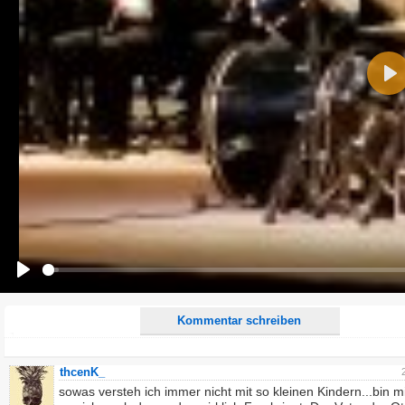
Name:
Pla
E-Mail-Adresse (optional):
Kommentar:
Alle HTML-Tags außer <br>, <strike> und <i> werden aus Deinem Kommentar entfernt.
URLs werden automatisch umgewandelt. Bitte verwende "www." oder "http://" in URLs
Ich möchte eine E-Mail, wenn zu meinem Kommentar Antworten erscheinen.
Ich möchte eine E-Mail, wenn auf dieser Seite weitere Kommentare erscheinen.
Play
Kommentar schreiben
thcenK_
sowas versteh ich immer nicht mit so kleinen Kindern...bin mi