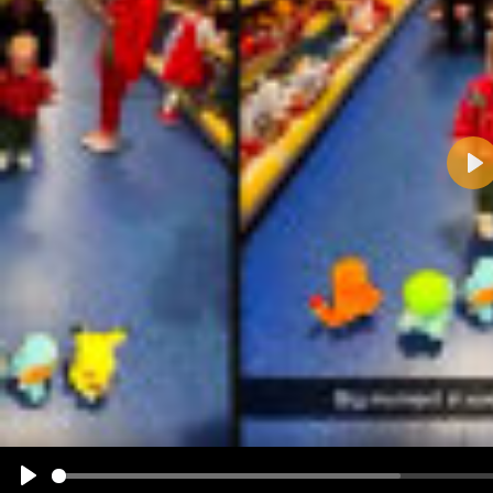
Pla
Name:
E-Mail-Adresse (optional):
Kommentar:
Alle HTML-Tags außer <br>, <strike> und <i> werden aus Deinem Kommentar entfernt.
URLs werden automatisch umgewandelt. Bitte verwende "www." oder "http://" in URLs
Ich möchte eine E-Mail, wenn zu meinem Kommentar Antworten erscheinen.
Ich möchte eine E-Mail, wenn auf dieser Seite weitere Kommentare erscheinen.