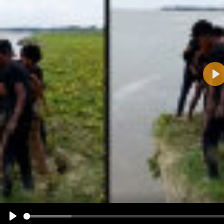
Pla
Name:
E-Mail-Adresse (optional):
Kommentar:
Alle HTML-Tags außer <br>, <strike> und <i> werden aus Deinem Kommentar entfernt.
URLs werden automatisch umgewandelt. Bitte verwende "www." oder "http://" in URLs
Ich möchte eine E-Mail, wenn zu meinem Kommentar Antworten erscheinen.
Ich möchte eine E-Mail, wenn auf dieser Seite weitere Kommentare erscheinen.