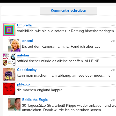
Play
Kommentar schreiben
Umbrella
vor
Vorbildlich, wie sie alle sofort zur Rettung hinterherspringen
onecai
vor
Bis auf den Kameramann, ja. Fand ich aber auch.
autofan
vor
ottfried fischer würde es alleine schaffen. ALLEINE!!!!
Coockieeisy
vor
kann man machen... am abhang, am see oder meer... ne
phlexxo
vor
die machen england kapput!!
Eddie the Eagle
vor
30 Tagessätze Strafarbeit! Klippe wieder anbauen und w
anstreichen. Damit würde ich es beruhen lassen