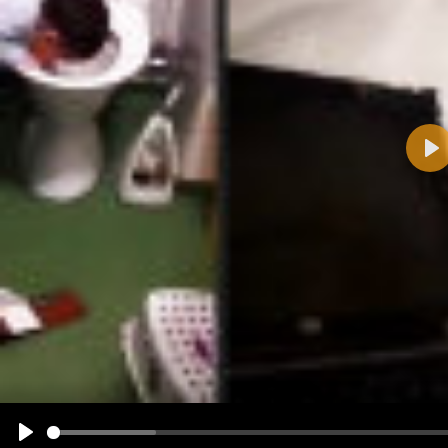
Pla
Name:
E-Mail-Adresse (optional):
Kommentar:
Alle HTML-Tags außer <br>, <strike> und <i> werden aus Deinem Kommentar entfernt.
URLs werden automatisch umgewandelt. Bitte verwende "www." oder "http://" in URLs
Ich möchte eine E-Mail, wenn zu meinem Kommentar Antworten erscheinen.
Ich möchte eine E-Mail, wenn auf dieser Seite weitere Kommentare erscheinen.