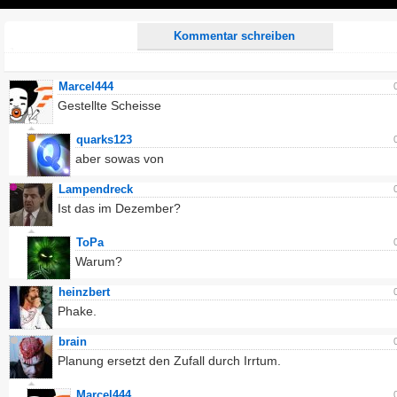
Play
Kommentar schreiben
Marcel444
Gestellte Scheisse
quarks123
aber sowas von
Lampendreck
Ist das im Dezember?
ToPa
Warum?
heinzbert
Phake.
brain
Planung ersetzt den Zufall durch Irrtum.
Marcel444