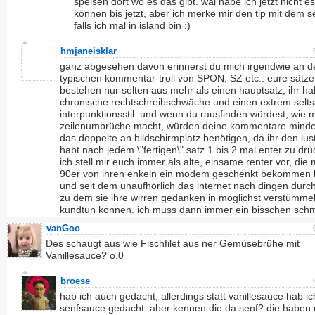
speisen dort wo es das gibt. wal habe ich jetzt nicht e
können bis jetzt, aber ich merke mir den tip mit dem 
falls ich mal in island bin :)
hmjaneisklar
ganz abgesehen davon erinnerst du mich irgendwie an d
typischen kommentar-troll von SPON, SZ etc.: eure sätze
bestehen nur selten aus mehr als einen hauptsatz, ihr ha
chronische rechtschreibschwäche und einen extrem sel
interpunktionsstil. und wenn du rausfinden würdest, wie 
zeilenumbrüche macht, würden deine kommentare mind
das doppelte an bildschirmplatz benötigen, da ihr den lust
habt nach jedem \"fertigen\" satz 1 bis 2 mal enter zu drü
ich stell mir euch immer als alte, einsame renter vor, die 
90er von ihren enkeln ein modem geschenkt bekommen
und seit dem unaufhörlich das internet nach dingen durc
zu dem sie ihre wirren gedanken in möglichst verstümmel
kundtun können. ich muss dann immer ein bisschen sch
vanGoo
Des schaugt aus wie Fischfilet aus ner Gemüsebrühe mit
Vanillesauce? o.0
broese
hab ich auch gedacht, allerdings statt vanillesauce hab ic
senfsauce gedacht. aber kennen die da senf? die haben