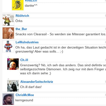
Kha1337
danke^^
Rööhrich
Örks
the_Bur
Snacks von Clearasil - So werden sie Mitesser garantiert los
LeWuIndustries
Oh ha, das Laut gedacht ist in der derzeitigen Situation leich
grenzwertig! Aber was solls... ;-)
Ch.ill
Grenzwertig? Nö, ich seh das anders. Das sind defintiv s
selbstgezüchtete Dämonen. Ich zeig nur mit dem Finger 
was ich darin sehe ;)
AlexanderSeitschritztz
Ch.ill darf das!
ChrisMcMoe
kerngesund