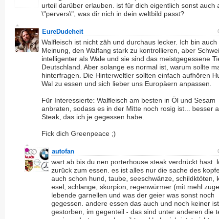
urteil darüber erlauben. ist für dich eigentlich sonst auch 
\"pervers\", was dir nich in dein weltbild passt?
EureDudeheit
Walfleisch ist nicht zäh und durchaus lecker. Ich bin auch
Meinung, den Walfang stark zu kontrollieren, aber Schwe
intelligenter als Wale und sie sind das meistgegessene Tie
Deutschland. Aber solange es normal ist, warum sollte m
hinterfragen. Die Hinterweltler sollten einfach aufhören 
Wal zu essen und sich lieber uns Europäern anpassen.
Für Interessierte: Walfleisch am besten in Öl und Sesam
anbraten, sodass es in der Mitte noch rosig ist... besser a
Steak, das ich je gegessen habe.
Fick dich Greenpeace ;)
autofan
wart ab bis du nen porterhouse steak verdrückt hast. l
zurück zum essen. es ist alles nur die sache des kopf
auch schon hund, taube, seeschwänze, schildktöten, k
esel, schlange, skorpion, regenwürmer (mit mehl zugef
lebende garnellen und was der geier was sonst noch
gegessen. andere essen das auch und noch keiner is
gestorben, im gegenteil - das sind unter anderen die 