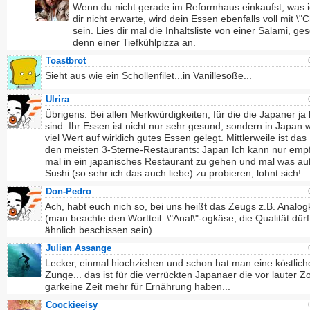
Wenn du nicht gerade im Reformhaus einkaufst, was i
dir nicht erwarte, wird dein Essen ebenfalls voll mit \"
sein. Lies dir mal die Inhaltsliste von einer Salami, g
denn einer Tiefkühlpizza an.
Toastbrot
Sieht aus wie ein Schollenfilet...in Vanillesoße...
Ulrira
Übrigens: Bei allen Merkwürdigkeiten, für die die Japaner ja
sind: Ihr Essen ist nicht nur sehr gesund, sondern in Japan 
viel Wert auf wirklich gutes Essen gelegt. Mittlerweile ist das
den meisten 3-Sterne-Restaurants: Japan Ich kann nur emp
mal in ein japanisches Restaurant zu gehen und mal was au
Sushi (so sehr ich das auch liebe) zu probieren, lohnt sich!
Don-Pedro
Ach, habt euch nich so, bei uns heißt das Zeugs z.B. Analo
(man beachte den Wortteil: \"Anal\"-ogkäse, die Qualität dürf
ähnlich beschissen sein).........
Julian Assange
Lecker, einmal hiochziehen und schon hat man eine köstlich
Zunge... das ist für die verrückten Japanaer die vor lauter 
garkeine Zeit mehr für Ernährung haben...
Coockieeisy