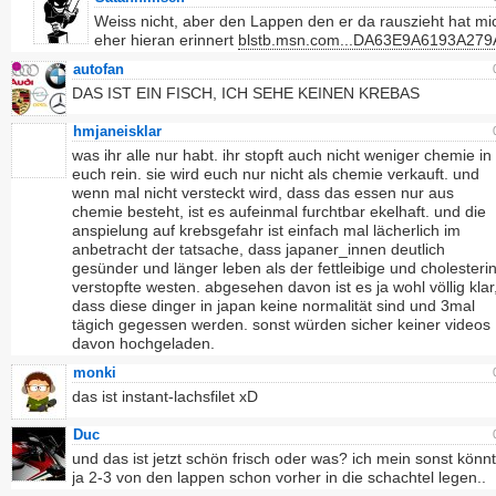
Weiss nicht, aber den Lappen den er da rauszieht hat mi
eher hieran erinnert
blstb.msn.com...DA63E9A6193A279
autofan
DAS IST EIN FISCH, ICH SEHE KEINEN KREBAS
hmjaneisklar
was ihr alle nur habt. ihr stopft auch nicht weniger chemie in
euch rein. sie wird euch nur nicht als chemie verkauft. und
wenn mal nicht versteckt wird, dass das essen nur aus
chemie besteht, ist es aufeinmal furchtbar ekelhaft. und die
anspielung auf krebsgefahr ist einfach mal lächerlich im
anbetracht der tatsache, dass japaner_innen deutlich
gesünder und länger leben als der fettleibige und cholesterin
verstopfte westen. abgesehen davon ist es ja wohl völlig klar
dass diese dinger in japan keine normalität sind und 3mal
tägich gegessen werden. sonst würden sicher keiner videos
davon hochgeladen.
monki
das ist instant-lachsfilet xD
Duc
und das ist jetzt schön frisch oder was? ich mein sonst kön
ja 2-3 von den lappen schon vorher in die schachtel legen..