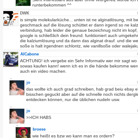
runterbekommen ^^
DWK
is simple molekularküche... unten ist ne alginatlösung, mit b
geschmack auf die lösung schüttet er dann irgend so ne kal
verbindung, hab leider die genaue bezeichnug nicht im kopf,
google is schließlich dein freund. funktioniert auch umgekehr
die kalziumlösung und da dann das alginat drauf. und die w
soße is halt irgendnen schlontz, wie vanillsoße oder walejaku
AlCabone
ACHTUNG! ich vergebe ein Sehr Informativ wer mir sagt wo 
sowas kaufen kann! wenn ich es in die hände bekomme wer
auch ein video machen.
jo
das wollte ich auch grad schreiben, hab grad beiu ebay e
bisschen geguckt aber auf die schnelle noch nichts dergl
entdecken können, nur die üblichen nudeln usw.
jo
>>ICH HABS
broese
wie heißt es bzw wo kann man es ordern?