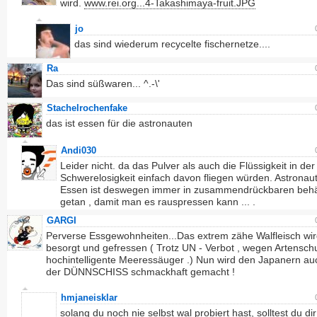
wird.
www.rei.org...4-Takashimaya-fruit.JPG
jo
das sind wiederum recycelte fischernetze....
Ra
Das sind süßwaren... ^.-\'
Stachelrochenfake
das ist essen für die astronauten
Andi030
Leider nicht. da das Pulver als auch die Flüssigkeit in der
Schwerelosigkeit einfach davon fliegen würden. Astronau
Essen ist deswegen immer in zusammendrückbaren behä
getan , damit man es rauspressen kann ... .
GARGI
Perverse Essgewohnheiten...Das extrem zähe Walfleisch wi
besorgt und gefressen ( Trotz UN - Verbot , wegen Artenschu
hochintelligente Meeressäuger .) Nun wird den Japanern au
der DÜNNSCHISS schmackhaft gemacht !
hmjaneisklar
solang du noch nie selbst wal probiert hast, solltest du dir