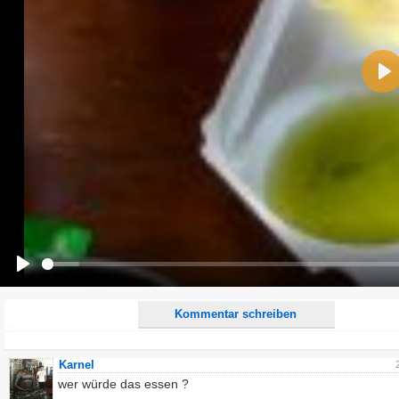
Name:
Pla
E-Mail-Adresse (optional):
Kommentar:
Alle HTML-Tags außer <br>, <strike> und <i> werden aus Deinem Kommentar entfernt.
URLs werden automatisch umgewandelt. Bitte verwende "www." oder "http://" in URLs
Ich möchte eine E-Mail, wenn zu meinem Kommentar Antworten erscheinen.
Ich möchte eine E-Mail, wenn auf dieser Seite weitere Kommentare erscheinen.
Play
Kommentar schreiben
Karnel
wer würde das essen ?