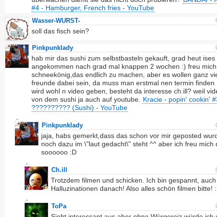
#4 - Hamburger, French fries - YouTube
Wasser-WURST-
soll das fisch sein?
Pinkpunklady
hab mir das sushi zum selbstbasteln gekauft, grad heut ises
angekommen nach grad mal knappen 2 wochen :) freu mich
schneekönig,das endlich zu machen, aber es wollen ganz vi
freunde dabei sein, da muss man erstmal nen termin finden 
wird wohl n video geben, besteht da interesse ch.ill? weil vid
von dem sushi ja auch auf youtube.
Kracie - popin' cookin' #
?????????? (Sushi) - YouTube
Pinkpunklady
jaja, habs gemerkt,dass das schon vor mir geposted wu
noch dazu im \"laut gedacht\" steht ^^ aber ich freu mich
soooooo :D
Ch.ill
Trotzdem filmen und schicken. Ich bin gespannt, auch 
Halluzinationen danach! Also alles schön filmen bitte! :
ToPa
Sieht interessant aus aber ohne Würgereiz würde ich 