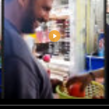
Play
d <i> werden aus Deinem Kommentar entfernt.
tte verwende "www." oder "http://" in URLs
u meinem Kommentar Antworten erscheinen.
uf dieser Seite weitere Kommentare erscheinen.