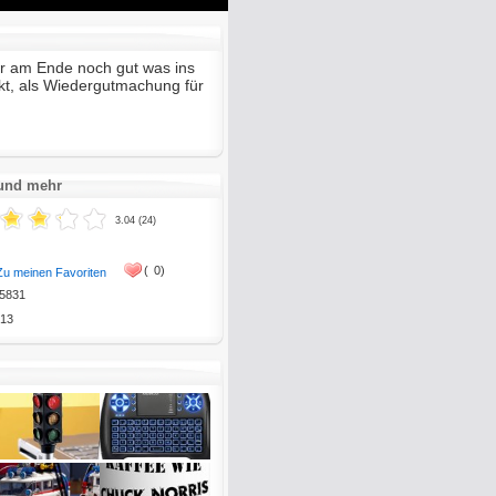
Mute
Enter
fullscreen
r am Ende noch gut was ins
t, als Wiedergutmachung für
 und mehr
3.04 (24)
(
0)
Zu meinen Favoriten
5831
13