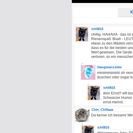
Play
K
ich0815
chillig. HAHAHA - das ist s
Riesenspaß. Boah - LEUT
etwas zu den Mädels rein
dass es für die beiden un
Wert gewesen. Die Geste. 
verloren, so ein mensche
HangmansJoke
mimimimimiiiii oh nei
duschen oder sogar b
ich0815
dein Ernst? wtf du
Schwarzer Humor is
ernst meinst.
Chin_Chillaaa
Da kenne ich bessere We
ich0815