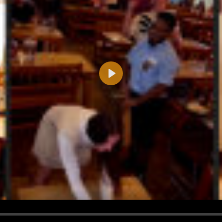
Play
d <i> werden aus Deinem Kommentar entfernt.
tte verwende "www." oder "http://" in URLs
u meinem Kommentar Antworten erscheinen.
uf dieser Seite weitere Kommentare erscheinen.