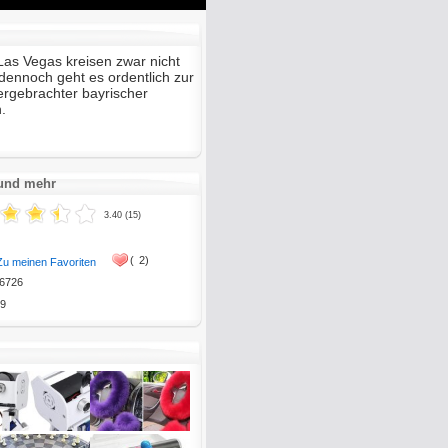
Mute
Enter
fullscreen
as Vegas kreisen zwar nicht
dennoch geht es ordentlich zur
ergebrachter bayrischer
.
 und mehr
3.40 (15)
(
2)
Zu meinen Favoriten
6726
9