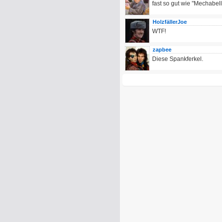
fast so gut wie "Mechabel
HolzfällerJoe
WTF!
zapbee
Diese Spankferkel.