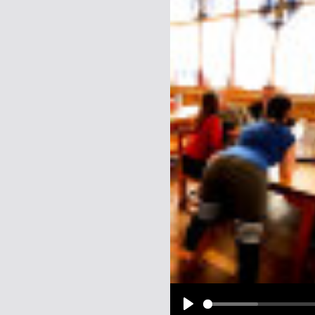
Name:
E-Mail-Adresse (optional):
Kommentar:
Alle HTML-Tags außer <br>, <strike> un
URLs werden automatisch umgewandelt. Bi
Ich möchte eine E-Mail, wenn z
Ich möchte eine E-Mail, wenn a