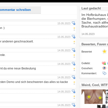
Laut gedacht
ommentar schreiben
Im Hofbräuhaus L
die Bierhumpen, 
Sache, nach alth
15.05.2023
Brauhaustradition
n :)
14.05.2023
15.05.2023
r anderen geschnackselt.
Bewerten, Faven
14.05.2023
Bewertet
este.
Geliebt:
14.05.2023
mmt da eine neue Bedeutung
Gesehen:
Kommentiert:
14.05.2023
sten Demo und sich beschweren das alles so kacke
Weird, Cool, WTF
14.05.2023
14.05.2023