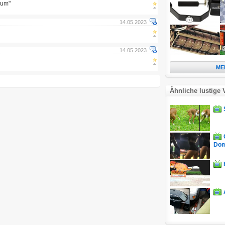
lum"
14.05.2023
14.05.2023
ME
Ähnliche lustige 
Dom