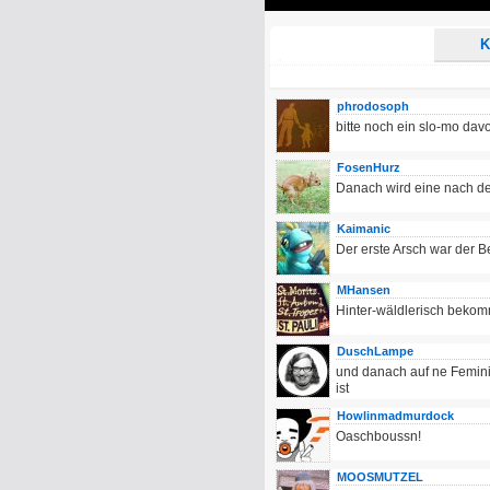
Play
K
phrodosoph
bitte noch ein slo-mo davo
FosenHurz
Danach wird eine nach de
Kaimanic
Der erste Arsch war der B
MHansen
Hinter-wäldlerisch beko
DuschLampe
und danach auf ne Femini
ist
Howlinmadmurdock
Oaschboussn!
MOOSMUTZEL