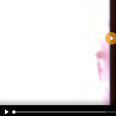
Pla
Name:
E-Mail-Adresse (optional):
Kommentar:
Alle HTML-Tags außer <br>, <strike> und <i> werden aus Deinem Kommentar entfernt.
URLs werden automatisch umgewandelt. Bitte verwende "www." oder "http://" in URLs
Ich möchte eine E-Mail, wenn zu meinem Kommentar Antworten erscheinen.
Ich möchte eine E-Mail, wenn auf dieser Seite weitere Kommentare erscheinen.