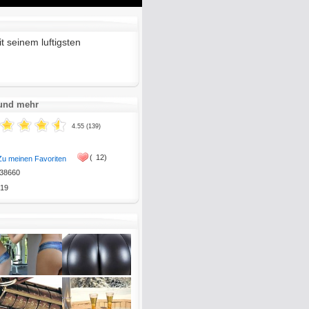
Mute
Enter
fullscreen
t seinem luftigsten
 und mehr
4.55 (139)
(
12)
Zu meinen Favoriten
38660
19