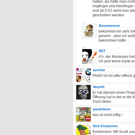
halten, als hätte man nich
ringfinger und kleinfinge
und ab 0:22 sieht man wie
geschoben werden.
Besserwisser
bekommst ein sehr inf
gesehn , aber ich wußt
bekommen hätte ...
RET
d.h. der Moderator h
ich jetzt keine Karte e
autofan
FAKE! ist mit after effects 
Verpeilt
Er hat damals einen Finge
Öffnung hat in die er die K
Tisch fallen.
jawattdenn
das ist nicht luftig !
Nick Knatterton
Kombiniere: Mit Scotti z