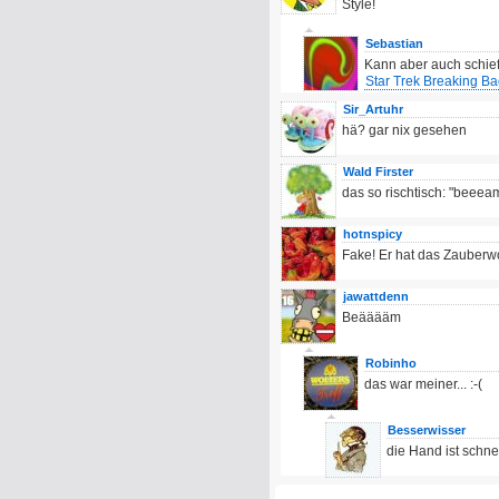
Style!
Sebastian
Kann aber auch schie
Star Trek Breaking B
Sir_Artuhr
hä? gar nix gesehen
Wald Firster
das so rischtisch: "beee
hotnspicy
Fake! Er hat das Zauberw
jawattdenn
Beääääm
Robinho
das war meiner... :-(
Besserwisser
die Hand ist schnel