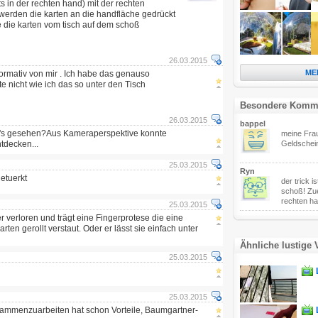
ts in der rechten hand) mit der rechten
r werden die karten an die handfläche gedrückt
 die karten vom tisch auf dem schoß
26.03.2015
ME
ormativ von mir . Ich habe das genauso
e nicht wie ich das so unter den Tisch
Besondere Komm
26.03.2015
bappel
at's gesehen?Aus Kameraperspektive konnte
meine Frau
ntdecken...
Geldschei
25.03.2015
Ryn
getuerkt
der trick i
schoß! Zue
rechten ha
25.03.2015
r verloren und trägt eine Fingerprotese die eine
arten gerollt verstaut. Oder er lässt sie einfach unter
Ähnliche lustige 
25.03.2015
25.03.2015
usammenzuarbeiten hat schon Vorteile, Baumgartner-