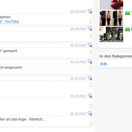
26.03.2015
fgehen:
ad - YouTube
25.03.2015
25.03.2015
am" gemacht
In den Kategorien
25.03.2015
Skills
ort vergessen!
25.03.2015
25.03.2015
25.03.2015
ler als das Auge . Nämlich....