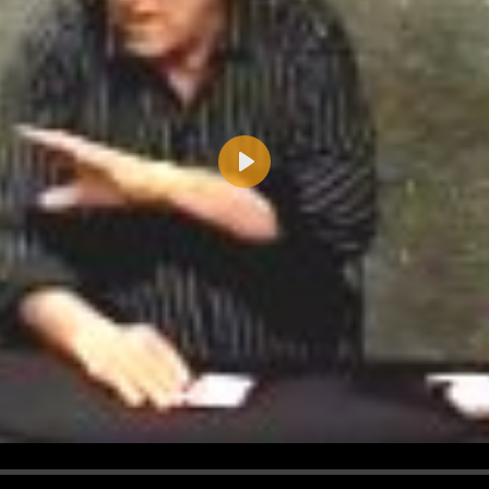
Play
d <i> werden aus Deinem Kommentar entfernt.
tte verwende "www." oder "http://" in URLs
u meinem Kommentar Antworten erscheinen.
uf dieser Seite weitere Kommentare erscheinen.