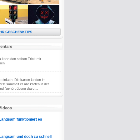
HR GESCHENKTIPS
entare
 kann den selben Trick mit
nen
st einfach. Die karten landen im
rst sammelt er alle karten in der
nd (gehört übung dazu ...
Videos
Langsam funktioniert es
Langsam und doch zu schnell