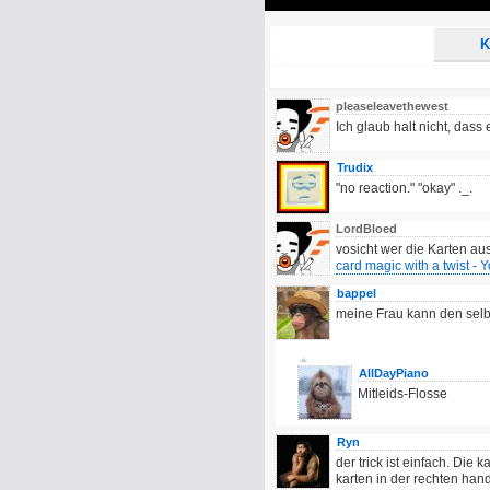
Play
K
pleaseleavethewest
Ich glaub halt nicht, das
Trudix
"no reaction." "okay" ._.
LordBloed
vosicht wer die Karten aus
card magic with a twist -
bappel
meine Frau kann den selb
AllDayPiano
Mitleids-Flosse
Ryn
der trick ist einfach. Die
karten in der rechten ha