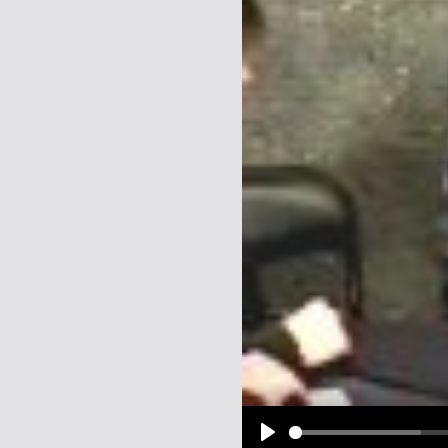
Name:
E-Mail-Adresse (optional):
Kommentar:
Alle HTML-Tags außer <br>, <strike> un
URLs werden automatisch umgewandelt. Bi
Ich möchte eine E-Mail, wenn z
Ich möchte eine E-Mail, wenn a