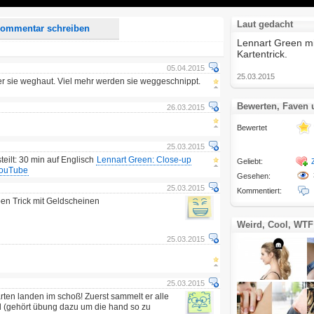
Laut gedacht
ommentar schreiben
Lennart Green mi
Kartentrick.
05.04.2015
25.03.2015
s er sie weghaut. Viel mehr werden sie weggeschnippt.
Bewerten, Faven
26.03.2015
Bewertet
25.03.2015
teilt: 30 min auf Englisch
Lennart Green: Close-up
Geliebt:
 YouTube
Gesehen:
25.03.2015
Kommentiert:
en Trick mit Geldscheinen
Weird, Cool, WTF
25.03.2015
25.03.2015
 karten landen im schoß! Zuerst sammelt er alle
nd (gehört übung dazu um die hand so zu