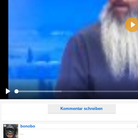
Name:
Pla
E-Mail-Adresse (optional):
Kommentar:
Alle HTML-Tags außer <br>, <strike> und <i> werden aus Deinem Kommentar entfernt.
URLs werden automatisch umgewandelt. Bitte verwende "www." oder "http://" in URLs
Ich möchte eine E-Mail, wenn zu meinem Kommentar Antworten erscheinen.
Ich möchte eine E-Mail, wenn auf dieser Seite weitere Kommentare erscheinen.
Play
Kommentar schreiben
bonobo
...