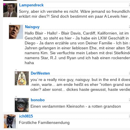
Lampendreck
Sorry, aber ich verstehe es nicht. Wäre jemand so freundlic
erklärt mir dies?! Sind doch bestimmt ein paar A Levels hier 
Naisguy
Hallo Blair - Hallo! - Blair Davis, Cardiff, Kalifornien, ist 
Geschäft, so steht es hier - Ja habe ein LKW Geschäft in
Diego - Ja dann erzähle uns von Deiner Familie - Ich bin 
Jahren gefangen in einer lieblosen Ehe, mit einer alten St
namens Kim. Sie verfluchte mein Leben mit drei Stiefkind
namens Star, R.J. und Ryan und ich hab einen rockenden
haha
DerWesten
you´re a really nice guy, naisguy. but in the end it does
.nein, warte... am ende heißt es eher "rotten grand so
oder? aber sonst... dickes haste gewusst, haste verdie
bonobo
Einen verdammten Kleinsohn - a rotten grandson
ich0815
Fürstliche Familiensendung