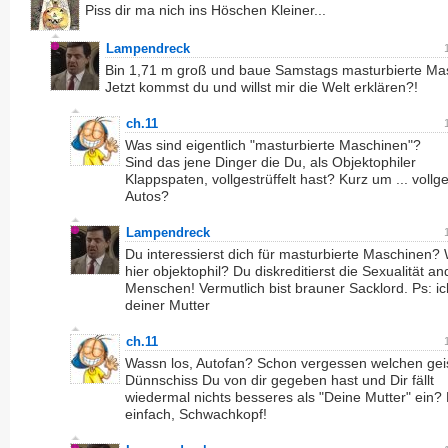
Piss dir ma nich ins Höschen Kleiner...
Lampendreck
Bin 1,71 m groß und baue Samstags masturbierte Ma
Jetzt kommst du und willst mir die Welt erklären?!
ch.11
Was sind eigentlich "masturbierte Maschinen"?
Sind das jene Dinger die Du, als Objektophiler
Klappspaten, vollgestrüffelt hast? Kurz um ... vollg
Autos?
Lampendreck
Du interessierst dich für masturbierte Maschinen? 
hier objektophil? Du diskreditierst die Sexualität an
Menschen! Vermutlich bist brauner Sacklord. Ps: ich
deiner Mutter
ch.11
Wassn los, Autofan? Schon vergessen welchen gei
Dünnschiss Du von dir gegeben hast und Dir fällt
wiedermal nichts besseres als "Deine Mutter" ein? 
einfach, Schwachkopf!