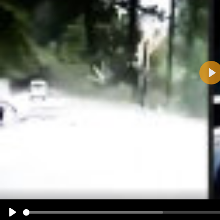
Pla
Name:
E-Mail-Adresse (optional):
Kommentar:
Alle HTML-Tags außer <br>, <strike> und <i> werden aus Deinem Kommentar entfernt.
URLs werden automatisch umgewandelt. Bitte verwende "www." oder "http://" in URLs
Ich möchte eine E-Mail, wenn zu meinem Kommentar Antworten erscheinen.
Ich möchte eine E-Mail, wenn auf dieser Seite weitere Kommentare erscheinen.