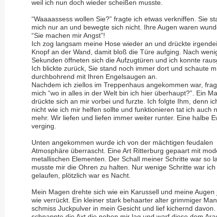
weil ich nun doch wieder scheißen musste.
“Waaaassess wollen Sie?” fragte ich etwas verkniffen. Sie st
mich nur an und bewegte sich nicht. Ihre Augen waren wun
“Sie machen mir Angst”!
Ich zog langsam meine Hose wieder an und drückte irgende
Knopf an der Wand, damit bloß die Türe aufging. Nach weni
Sekunden öffneten sich die Aufzugtüren und ich konnte rau
Ich blickte zurück, Sie stand noch immer dort und schaute m
durchbohrend mit Ihren Engelsaugen an.
Nachdem ich ziellos im Treppenhaus angekommen war, fragt
mich “wo in alles in der Welt bin ich hier überhaupt?”. Ein M
drückte sich an mir vorbei und furzte. Ich folgte Ihm, denn i
nicht wie ich mir helfen sollte und funktionieren tat ich auch n
mehr. Wir liefen und liefen immer weiter runter. Eine halbe E
verging.
Unten angekommen wurde ich von der mächtigen feudalen
Atmosphäre überrascht. Eine Art Ritterburg gepaart mit mo
metallischen Elementen. Der Schall meiner Schritte war so la
musste mir die Ohren zu halten. Nur wenige Schritte war ich
gelaufen, plötzlich war es Nacht.
Mein Magen drehte sich wie ein Karussell und meine Augen 
wie verrückt. Ein kleiner stark behaarter alter grimmiger Ma
schmiss Juckpulver in mein Gesicht und lief kichernd davon.
schnappte die Axt die neben mir lag und warf diese dem Ara