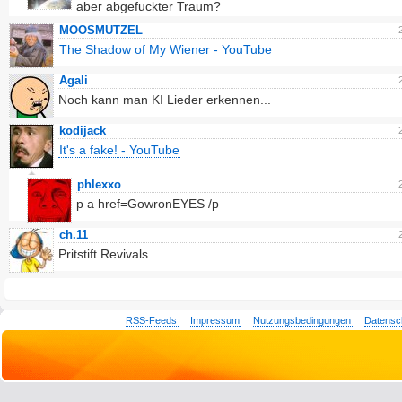
aber abgefuckter Traum?
MOOSMUTZEL
The Shadow of My Wiener - YouTube
Agali
Noch kann man KI Lieder erkennen...
kodijack
It's a fake! - YouTube
phlexxo
p a href=GowronEYES /p
ch.11
Pritstift Revivals
RSS-Feeds
Impressum
Nutzungsbedingungen
Datensc