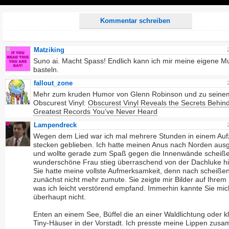
Play
Kommentar schreiben
Matziking
Suno ai. Macht Spass! Endlich kann ich mir meine eigene M
basteln.
fallout_zone
Mehr zum kruden Humor von Glenn Robinson und zu seine
Obscurest Vinyl:
Obscurest Vinyl Reveals the Secrets Behind
Greatest Records You’ve Never Heard
Lampendreck
Wegen dem Lied war ich mal mehrere Stunden in einem Au
stecken geblieben. Ich hatte meinen Anus nach Norden ausg
und wollte gerade zum Spaß gegen die Innenwände scheiße
wunderschöne Frau stieg überraschend von der Dachluke hi
Sie hatte meine vollste Aufmerksamkeit, denn nach scheiße
zunächst nicht mehr zumute. Sie zeigte mir Bilder auf Ihrem
was ich leicht verstörend empfand. Immerhin kannte Sie mi
überhaupt nicht.
Enten an einem See, Büffel die an einer Waldlichtung oder k
Tiny-Häuser in der Vorstadt. Ich presste meine Lippen zus