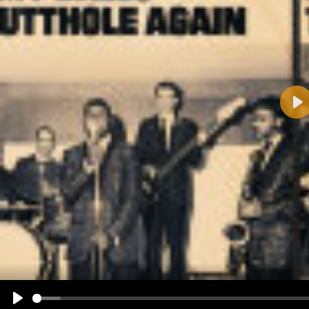
Pla
Name:
E-Mail-Adresse (optional):
Kommentar:
Alle HTML-Tags außer <br>, <strike> und <i> werden aus Deinem Kommentar entfernt.
URLs werden automatisch umgewandelt. Bitte verwende "www." oder "http://" in URLs
Ich möchte eine E-Mail, wenn zu meinem Kommentar Antworten erscheinen.
Ich möchte eine E-Mail, wenn auf dieser Seite weitere Kommentare erscheinen.