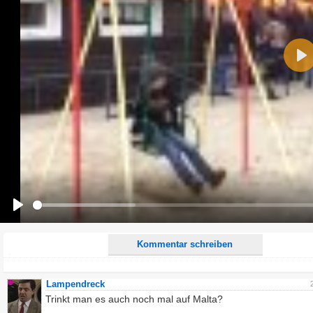
Name:
Pla
E-Mail-Adresse (optional):
Kommentar:
Alle HTML-Tags außer <br>, <strike> und <i> werden aus Deinem Kommentar entfernt.
URLs werden automatisch umgewandelt. Bitte verwende "www." oder "http://" in URLs
Ich möchte eine E-Mail, wenn zu meinem Kommentar Antworten erscheinen.
Ich möchte eine E-Mail, wenn auf dieser Seite weitere Kommentare erscheinen.
Play
Kommentar schreiben
Lampendreck
Trinkt man es auch noch mal auf Malta?