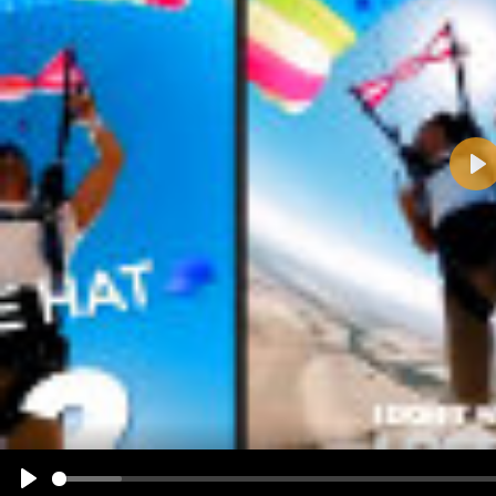
Pla
Name:
E-Mail-Adresse (optional):
Kommentar:
Alle HTML-Tags außer <br>, <strike> und <i> werden aus Deinem Kommentar entfernt.
URLs werden automatisch umgewandelt. Bitte verwende "www." oder "http://" in URLs
Ich möchte eine E-Mail, wenn zu meinem Kommentar Antworten erscheinen.
Ich möchte eine E-Mail, wenn auf dieser Seite weitere Kommentare erscheinen.