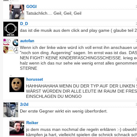
GOGI
Tatsächlich.... Geil, Geil, Geil
D_D
das ist die musik aus dem click and play game ( glaube teil 2
autofan
Wenn ich der linke wäre würd ich voll ernst ihn anschauen u
"noch son ding. Augenring" sagen. Im ernst was ist das. DA
NEN FIGHT! KEINE KINDERFASCHINGSSCHEISSE. krieg ec
halz wenn ich das nur sehe wie wenig ernst alles genommen
STERNE
horusset
HAHHAHAHAHA WENN DU DER TYP AUF DER LINKEN 
WÄRST WÜRDEN DIR ALLE LEUTE IM RAUM DIE FRE
EINSCHLAGEN DU MONGO
2r2d
Der erste Gegner wirkt ein wenig überfordert.
Reiker
jo dem muss man nochmal die regeln erklären :-) obwohl
kämpfen ja hart, vielleicht spielen die schnick schnack s