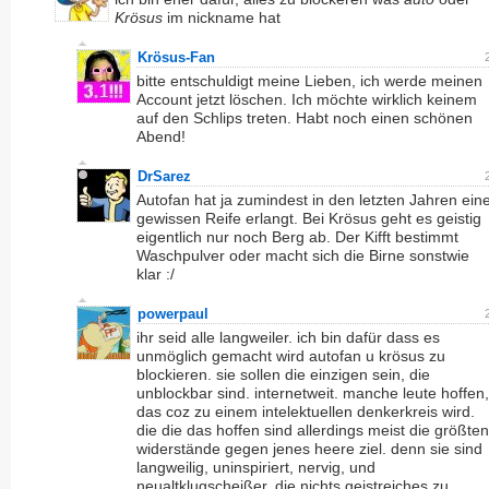
Krösus
im nickname hat
Krösus-Fan
bitte entschuldigt meine Lieben, ich werde meinen
Account jetzt löschen. Ich möchte wirklich keinem
auf den Schlips treten. Habt noch einen schönen
Abend!
DrSarez
Autofan hat ja zumindest in den letzten Jahren ein
gewissen Reife erlangt. Bei Krösus geht es geistig
eigentlich nur noch Berg ab. Der Kifft bestimmt
Waschpulver oder macht sich die Birne sonstwie
klar :/
powerpaul
ihr seid alle langweiler. ich bin dafür dass es
unmöglich gemacht wird autofan u krösus zu
blockieren. sie sollen die einzigen sein, die
unblockbar sind. internetweit. manche leute hoffen,
das coz zu einem intelektuellen denkerkreis wird.
die die das hoffen sind allerdings meist die größten
widerstände gegen jenes heere ziel. denn sie sind
langweilig, uninspiriert, nervig, und
neualtklugscheißer, die nichts geistreiches zu