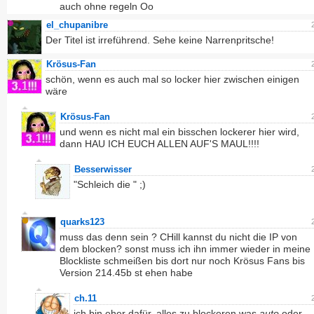
auch ohne regeln Oo
el_chupanibre
Der Titel ist irreführend. Sehe keine Narrenpritsche!
Krösus-Fan
schön, wenn es auch mal so locker hier zwischen einigen
wäre
Krösus-Fan
und wenn es nicht mal ein bisschen lockerer hier wird,
dann HAU ICH EUCH ALLEN AUF'S MAUL!!!!
Besserwisser
"Schleich die " ;)
quarks123
muss das denn sein ? CHill kannst du nicht die IP von
dem blocken? sonst muss ich ihn immer wieder in meine
Blockliste schmeißen bis dort nur noch Krösus Fans bis
Version 214.45b st ehen habe
ch.11
ich bin eher dafür, alles zu blockeren was
auto
oder