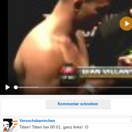
Name:
Pla
E-Mail-Adresse (optional):
Kommentar:
Alle HTML-Tags außer <br>, <strike> und <i> werden aus Deinem Kommentar entfernt.
URLs werden automatisch umgewandelt. Bitte verwende "www." oder "http://" in URLs
Ich möchte eine E-Mail, wenn zu meinem Kommentar Antworten erscheinen.
Ich möchte eine E-Mail, wenn auf dieser Seite weitere Kommentare erscheinen.
Play
Kommentar schreiben
Versuchskaninchen
Titten! Titten bei 00:01, ganz links! :O