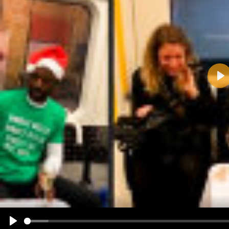
Pla
Name:
E-Mail-Adresse (optional):
Kommentar:
Alle HTML-Tags außer <br>, <strike> und <i> werden aus Deinem Kommentar entfernt.
URLs werden automatisch umgewandelt. Bitte verwende "www." oder "http://" in URLs
Ich möchte eine E-Mail, wenn zu meinem Kommentar Antworten erscheinen.
Ich möchte eine E-Mail, wenn auf dieser Seite weitere Kommentare erscheinen.