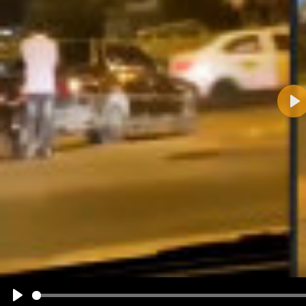
Pla
Name:
E-Mail-Adresse (optional):
Kommentar:
Alle HTML-Tags außer <br>, <strike> und <i> werden aus Deinem Kommentar entfernt.
URLs werden automatisch umgewandelt. Bitte verwende "www." oder "http://" in URLs
Ich möchte eine E-Mail, wenn zu meinem Kommentar Antworten erscheinen.
Ich möchte eine E-Mail, wenn auf dieser Seite weitere Kommentare erscheinen.