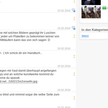
.
15.02.2016
15.02.2016
In den Kategorien
ne mit solchen Bildern geprägt ihr Luschen
Weird
st jeder um Plaketten zu bekommen keiner von
 Mitläufern kann das von sich sagen :D
15.02.2016
. :( Ich schick dir ein Handtuch...
15.02.2016
wegen mir hast damit überhaupt angefangen
yyy und an sollche kunstwerke kommst du
lerne du spassti.
ad.net.../160215/x2vnsefm.jpg
15.02.2016
so blöd und nimmst sogar die selbe Seite zum
15.02.2016