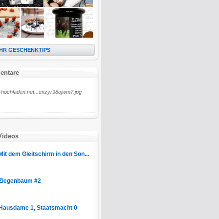
HR GESCHENKTIPS
entare
-hochladen.net...enzyr98ojwm7.jpg
Videos
Mit dem Gleitschirm in den Son...
Ziegenbaum #2
Hausdame 1, Staatsmacht 0