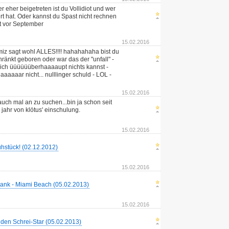
r eher beigetreten ist du Vollidiot und wer
t hat. Oder kannst du Spast nicht rechnen
 vor September
15.02.2016
iz sagt wohl ALLES!!!! hahahahaha bist du
ränkt geboren oder war das der "unfall" -
lich üüüüüüberhaaaaupt nichts kannst -
aaaaar nicht... nulllinger schuld - LOL -
15.02.2016
auch mal an zu suchen...bin ja schon seit
 jahr von klötus' einschulung.
15.02.2016
ühstück! (02.12.2012)
15.02.2016
ank - Miami Beach (05.02.2013)
15.02.2016
t den Schrei-Star (05.02.2013)