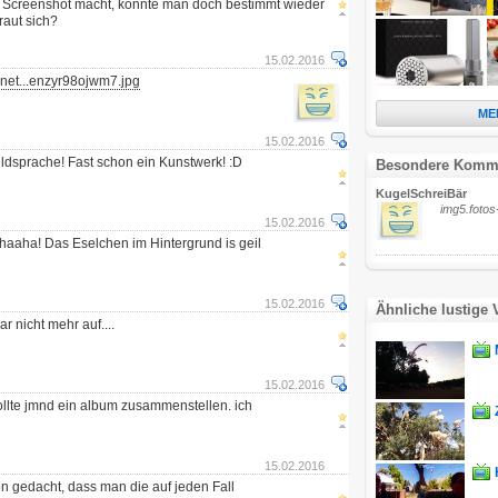
 Screenshot macht, könnte man doch bestimmt wieder
raut sich?
15.02.2016
net...enzyr98ojwm7.jpg
ME
15.02.2016
ldsprache! Fast schon ein Kunstwerk! :D
Besondere Komm
KugelSchreiBär
img5.fotos
15.02.2016
aha! Das Eselchen im Hintergrund is geil
15.02.2016
Ähnliche lustige 
ar nicht mehr auf....
15.02.2016
ollte jmnd ein album zusammenstellen. ich
15.02.2016
 gedacht, dass man die auf jeden Fall