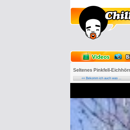
lder
Onlinespiele
Seltenes Pinkfell-Eic
<< Bekomm ich auch was ...