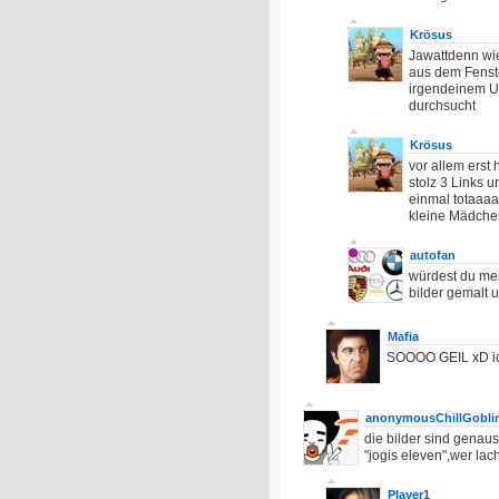
Krösus
Jawattdenn wie
aus dem Fenste
irgendeinem U
durchsucht
Krösus
vor allem erst 
stolz 3 Links u
einmal totaaaa
kleine Mädch
autofan
würdest du mei
bilder gemalt 
Mafia
SOOOO GEIL xD ich
anonymousChillGobli
die bilder sind genaus
"jogis eleven",wer lac
Player1