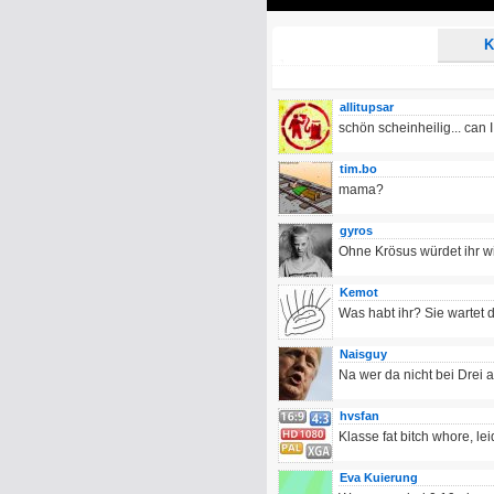
Play
K
allitupsar
schön scheinheilig... can I
tim.bo
mama?
gyros
Ohne Krösus würdet ihr w
Kemot
Was habt ihr? Sie wartet do
Naisguy
Na wer da nicht bei Drei 
hvsfan
Klasse fat bitch whore, le
Eva Kuierung