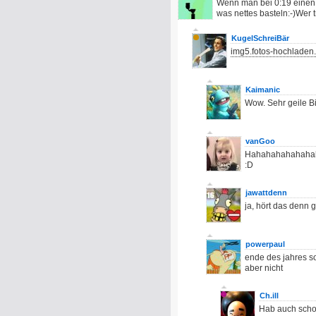
Wenn man bei 0:19 einen
was nettes basteln:-)Wer t
KugelSchreiBär
img5.fotos-hochladen.
Kaimanic
Wow. Sehr geile Bi
vanGoo
Hahahahahahahaha
:D
jawattdenn
ja, hört das denn g
powerpaul
ende des jahres s
aber nicht
Ch.ill
Hab auch schon