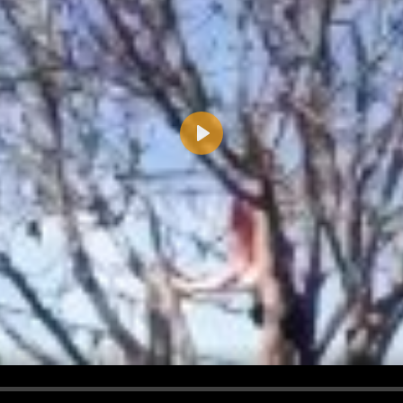
Play
d <i> werden aus Deinem Kommentar entfernt.
tte verwende "www." oder "http://" in URLs
u meinem Kommentar Antworten erscheinen.
uf dieser Seite weitere Kommentare erscheinen.