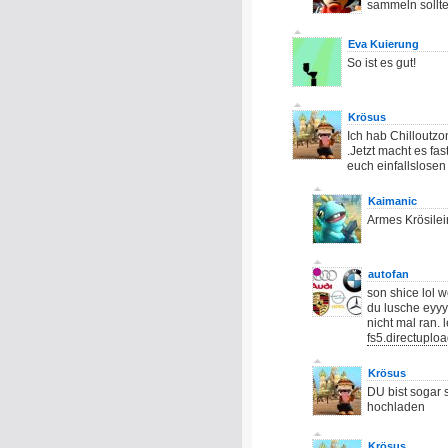
sammeln sollte
Eva Kuierung
So ist es gut!
Krösus
Ich hab Chilloutzo
.Jetzt macht es fa
euch einfallslosen
Kaimanic
Armes Krösilein
autofan
son shice lol 
du lusche eyy
nicht mal ran. 
fs5.directuplo
Krösus
DU bist sogar 
hochladen
Krösus