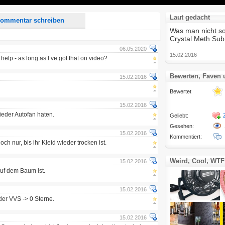
Laut gedacht
ommentar schreiben
Was man nicht so
Crystal Meth Subu
06.05.2020
15.02.2016
 help - as long as I ve got that on video?
Bewerten, Faven
15.02.2016
Bewertet
15.02.2016
ieder Autofan haten.
Geliebt:
Gesehen:
15.02.2016
Kommentiert:
ch nur, bis ihr Kleid wieder trocken ist.
Weird, Cool, WTF
15.02.2016
auf dem Baum ist.
15.02.2016
ider VVS -> 0 Sterne.
15.02.2016