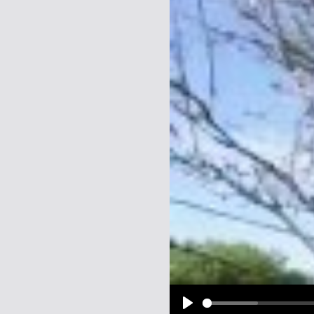
Name:
E-Mail-Adresse (optional):
Kommentar:
Alle HTML-Tags außer <br>, <strike> un
URLs werden automatisch umgewandelt. Bi
Ich möchte eine E-Mail, wenn z
Ich möchte eine E-Mail, wenn a