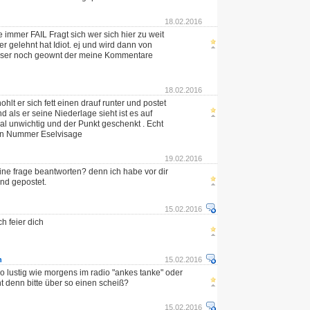
18.02.2016
 immer FAIL Fragt sich wer sich hier zu weit
r gelehnt hat Idiot. ej und wird dann von
ser noch geownt der meine Kommentare
18.02.2016
hohlt er sich fett einen drauf runter und postet
nd als er seine Niederlage sieht ist es auf
al unwichtig und der Punkt geschenkt . Echt
en Nummer Eselvisage
19.02.2016
ne frage beantworten? denn ich habe vor dir
und gepostet.
15.02.2016
 feier dich
n
15.02.2016
o lustig wie morgens im radio "ankes tanke" oder
ht denn bitte über so einen scheiß?
15.02.2016