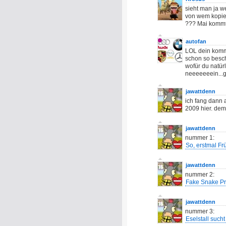
sieht man ja we
von wem kopier
??? Mai kommt
autofan
LOL dein komm
schon so besch
wofür du natür
neeeeeeein...ga
jawattdenn
ich fang dann 
2009 hier. dem
jawattdenn
nummer 1:
So, erstmal Fr
jawattdenn
nummer 2:
Fake Snake Pr
jawattdenn
nummer 3:
Eselstall such