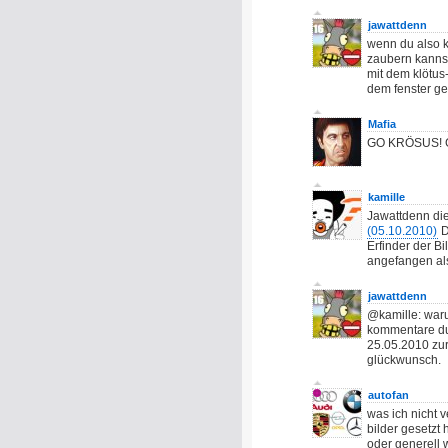
jawattdenn
wenn du also k
zaubern kannst,
mit dem klötus-
dem fenster ge
Mafia
GO KRÖSUS! 
kamille
Jawattdenn die
(05.10.2010)
D
Erfinder der B
angefangen al
jawattdenn
@kamille: waru
kommentare dur
25.05.2010 zur
glückwunsch.
autofan
was ich nicht v
bilder gesetzt
oder generell 