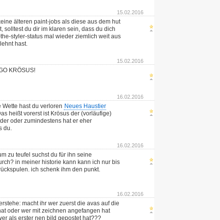
15.02.2016
eine älteren paint-jobs als diese aus dem hut
 solltest du dir im klaren sein, dass du dich
the-styler-status mal wieder ziemlich weit aus
lehnt hast.
15.02.2016
GO KRÖSUS!
16.02.2016
 Wette hast du verloren
Neues Haustier
as heißt vorerst ist Krösus der (vorläufige)
ilder oder zumindestens hat er eher
s du.
16.02.2016
m zu teufel suchst du für ihn seine
ch? in meiner historie kann kann ich nur bis
ückspulen. ich schenk ihm den punkt.
16.02.2016
erstehe: macht ihr wer zuerst die avas auf die
 hat oder wer mit zeichnen angefangen hat
wer als erster nen bild gepostet hat???