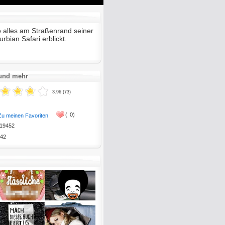
Mute
Enter
fullscreen
 alles am Straßenrand seiner
rbian Safari erblickt.
 und mehr
3.96 (73)
(
0)
Zu meinen Favoriten
19452
42